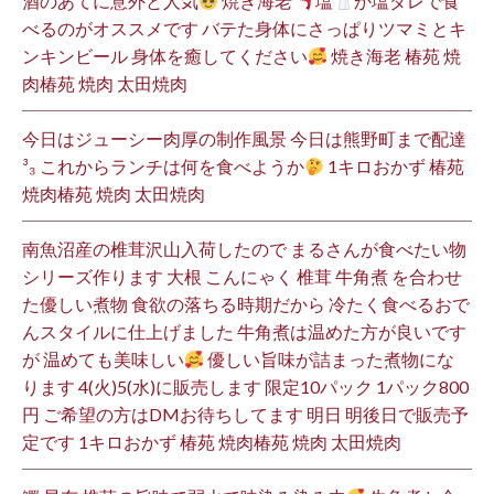
酒のあてに意外と人気
焼き海老
塩
か塩ダレで食
べるのがオススメです バテた身体にさっぱりツマミとキ
ンキンビール 身体を癒してください
焼き海老 椿苑 焼
肉椿苑 焼肉 太田焼肉
今日はジューシー肉厚の制作風景 今日は熊野町まで配達
³₃ これからランチは何を食べようか
1キロおかず 椿苑
焼肉椿苑 焼肉 太田焼肉
南魚沼産の椎茸沢山入荷したので まるさんが食べたい物
シリーズ作ります 大根 こんにゃく 椎茸 牛角煮 を合わせ
た優しい煮物 食欲の落ちる時期だから 冷たく食べるおで
んスタイルに仕上げました 牛角煮は温めた方が良いです
が 温めても美味しい
優しい旨味が詰まった煮物にな
ります 4(火)5(水)に販売します 限定10パック 1パック800
円 ご希望の方はDMお待ちしてます 明日 明後日で販売予
定です 1キロおかず 椿苑 焼肉椿苑 焼肉 太田焼肉