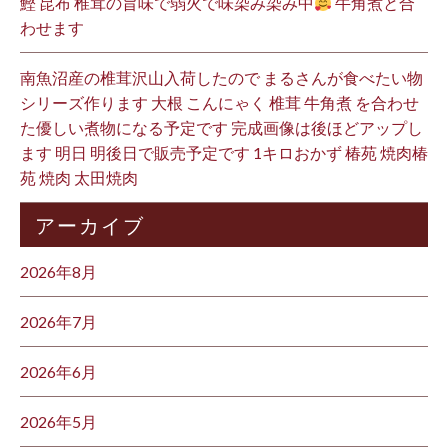
鰹 昆布 椎茸の旨味で弱火で味染み染み中
牛角煮と合
わせます
南魚沼産の椎茸沢山入荷したので まるさんが食べたい物
シリーズ作ります 大根 こんにゃく 椎茸 牛角煮 を合わせ
た優しい煮物になる予定です 完成画像は後ほどアップし
ます 明日 明後日で販売予定です 1キロおかず 椿苑 焼肉椿
苑 焼肉 太田焼肉
アーカイブ
2026年8月
2026年7月
2026年6月
2026年5月