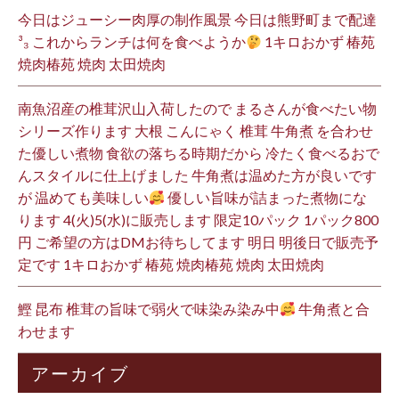
今日はジューシー肉厚の制作風景 今日は熊野町まで配達
³₃ これからランチは何を食べようか
1キロおかず 椿苑
焼肉椿苑 焼肉 太田焼肉
南魚沼産の椎茸沢山入荷したので まるさんが食べたい物
シリーズ作ります 大根 こんにゃく 椎茸 牛角煮 を合わせ
た優しい煮物 食欲の落ちる時期だから 冷たく食べるおで
んスタイルに仕上げました 牛角煮は温めた方が良いです
が 温めても美味しい
優しい旨味が詰まった煮物にな
ります 4(火)5(水)に販売します 限定10パック 1パック800
円 ご希望の方はDMお待ちしてます 明日 明後日で販売予
定です 1キロおかず 椿苑 焼肉椿苑 焼肉 太田焼肉
鰹 昆布 椎茸の旨味で弱火で味染み染み中
牛角煮と合
わせます
アーカイブ