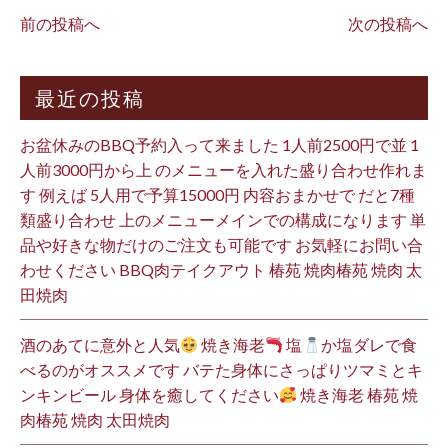
前の投稿へ
次の投稿へ
最近の投稿
お盆休みのBBQ予約入って来ました 1人前2500円で並 1
人前3000円から上 のメニューを入れた盛り合わせ作れま
す 例えば 5人用で予算15000円 内容おまかせで だと7種
類盛り合わせ 上のメニューメインでの構成になります 単
品や好きな物だけのご注文も可能です お気軽にお問い合
わせください BBQ肉テイクアウト 椿苑 焼肉椿苑 焼肉 太
田焼肉
酒のあてに意外と人気
焼き海老
塩
か塩ダレで食
べるのがオススメです バテた身体にさっぱりツマミとキ
ンキンビール 身体を癒してください
焼き海老 椿苑 焼
肉椿苑 焼肉 太田焼肉