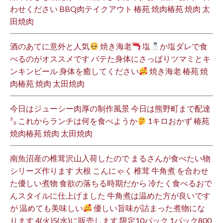
わせください BBQ肉テイクアウト 椿苑 焼肉椿苑 焼肉 太
田焼肉
酒のあてに意外と人気
焼き海老
塩
か塩ダレで食
べるのがオススメです バテた身体にさっぱりツマミとキ
ンキンビール 身体を癒してください
焼き海老 椿苑 焼
肉椿苑 焼肉 太田焼肉
今日はジューシー肉厚の制作風景 今日は熊野町まで配達
³₃ これからランチは何を食べようか
1キロおかず 椿苑
焼肉椿苑 焼肉 太田焼肉
南魚沼産の椎茸沢山入荷したので まるさんが食べたい物
シリーズ作ります 大根 こんにゃく 椎茸 牛角煮 を合わせ
た優しい煮物 食欲の落ちる時期だから 冷たく食べるおで
んスタイルに仕上げました 牛角煮は温めた方が良いです
が 温めても美味しい
優しい旨味が詰まった煮物にな
ります 4(火)5(水)に販売します 限定10パック 1パック800