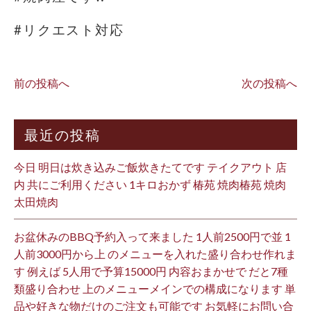
#リクエスト対応
前の投稿へ
次の投稿へ
最近の投稿
今日 明日は炊き込みご飯炊きたてです テイクアウト 店
内 共にご利用ください 1キロおかず 椿苑 焼肉椿苑 焼肉
太田焼肉
お盆休みのBBQ予約入って来ました 1人前2500円で並 1
人前3000円から上 のメニューを入れた盛り合わせ作れま
す 例えば 5人用で予算15000円 内容おまかせで だと7種
類盛り合わせ 上のメニューメインでの構成になります 単
品や好きな物だけのご注文も可能です お気軽にお問い合