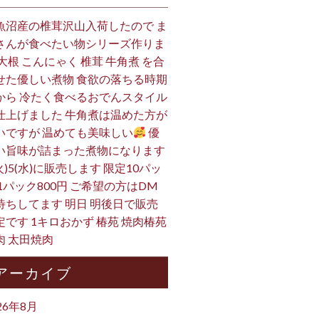
魚沼産の椎茸沢山入荷したので ま
さんが食べたい物シリーズ作りま
 大根 こんにゃく 椎茸 牛角煮 を合
せた優しい煮物 食欲の落ちる時期
から 冷たく食べるおでんスタイル
仕上げました 牛角煮は温めた方が
いですが 温めても美味しい
優
い旨味が詰まった煮物になります
火)5(水)に販売します 限定10パッ
 1パック800円 ご希望の方はDM
待ちしてます 明日 明後日で販売
定です 1キロおかず 椿苑 焼肉椿苑
肉 太田焼肉
アーカイブ
26年8月