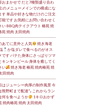
容おまかせで だと7種類盛り合わ
 上のメニューメインでの構成にな
ます 単品や好きな物だけのご注文
可能です お気軽にお問い合わせく
さい BBQ肉テイクアウト 椿苑 焼
椿苑 焼肉 太田焼肉
のあてに意外と人気
焼き海老
塩
か塩ダレで食べるのがオス
メです バテた身体にさっぱりツマ
とキンキンビール 身体を癒してく
さい
焼き海老 椿苑 焼肉椿苑 焼
 太田焼肉
日はジューシー肉厚の制作風景 今
は熊野町まで配達³₃ これからラン
は何を食べようか
1キロおかず
苑 焼肉椿苑 焼肉 太田焼肉