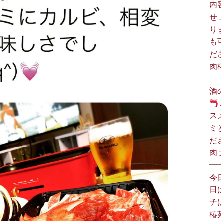
内
せ
り
も
だ
肉
酒
ス
ミ
だ
肉
今
日
チ
椿