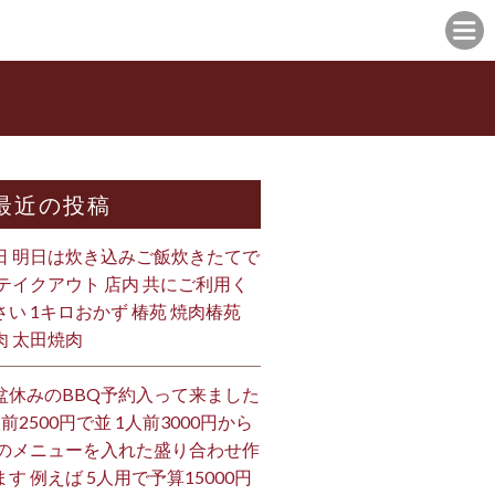
最近の投稿
日 明日は炊き込みご飯炊きたてで
 テイクアウト 店内 共にご利用く
さい 1キロおかず 椿苑 焼肉椿苑
肉 太田焼肉
盆休みのBBQ予約入って来ました
人前2500円で並 1人前3000円から
 のメニューを入れた盛り合わせ作
ます 例えば 5人用で予算15000円