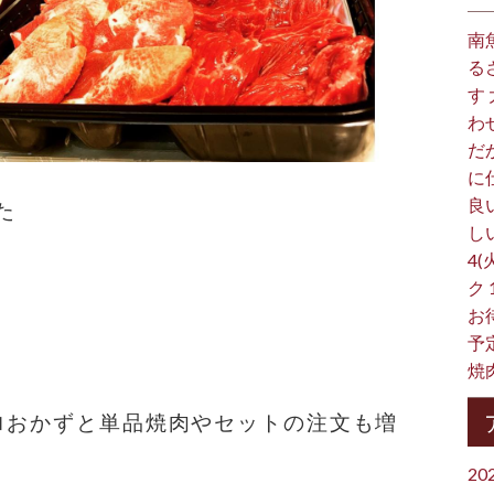
南
る
す
わ
だ
に
良
た
し
4(
ク
お
予
焼
ロおかずと単品焼肉やセットの注文も増
20