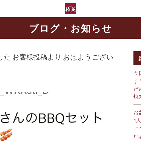
ブログ・お知らせ
た お客様投稿より おはようござい
今
す
だ
焼
お
1
上
れ