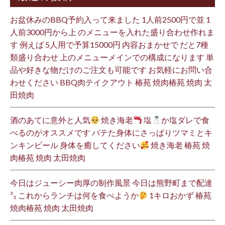
お盆休みのBBQ予約入って来ました 1人前2500円で並 1
人前3000円から上 のメニューを入れた盛り合わせ作れま
す 例えば 5人用で予算15000円 内容おまかせで だと7種
類盛り合わせ 上のメニューメインでの構成になります 単
品や好きな物だけのご注文も可能です お気軽にお問い合
わせください BBQ肉テイクアウト 椿苑 焼肉椿苑 焼肉 太
田焼肉
酒のあてに意外と人気
焼き海老
塩
か塩ダレで食
べるのがオススメです バテた身体にさっぱりツマミとキ
ンキンビール 身体を癒してください
焼き海老 椿苑 焼
肉椿苑 焼肉 太田焼肉
今日はジューシー肉厚の制作風景 今日は熊野町まで配達
³₃ これからランチは何を食べようか
1キロおかず 椿苑
焼肉椿苑 焼肉 太田焼肉