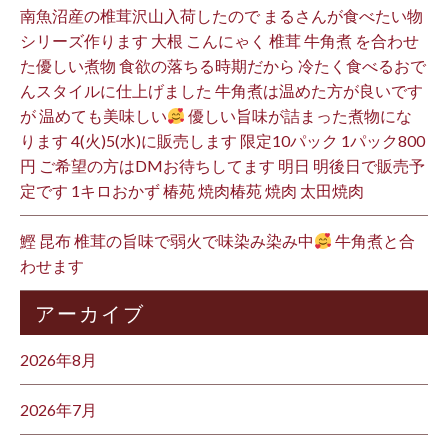
南魚沼産の椎茸沢山入荷したので まるさんが食べたい物
シリーズ作ります 大根 こんにゃく 椎茸 牛角煮 を合わせ
た優しい煮物 食欲の落ちる時期だから 冷たく食べるおで
んスタイルに仕上げました 牛角煮は温めた方が良いです
が 温めても美味しい
優しい旨味が詰まった煮物にな
ります 4(火)5(水)に販売します 限定10パック 1パック800
円 ご希望の方はDMお待ちしてます 明日 明後日で販売予
定です 1キロおかず 椿苑 焼肉椿苑 焼肉 太田焼肉
鰹 昆布 椎茸の旨味で弱火で味染み染み中
牛角煮と合
わせます
アーカイブ
2026年8月
2026年7月