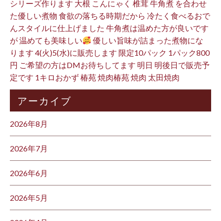
シリーズ作ります 大根 こんにゃく 椎茸 牛角煮 を合わせ
た優しい煮物 食欲の落ちる時期だから 冷たく食べるおで
んスタイルに仕上げました 牛角煮は温めた方が良いです
が 温めても美味しい
優しい旨味が詰まった煮物にな
ります 4(火)5(水)に販売します 限定10パック 1パック800
円 ご希望の方はDMお待ちしてます 明日 明後日で販売予
定です 1キロおかず 椿苑 焼肉椿苑 焼肉 太田焼肉
アーカイブ
2026年8月
2026年7月
2026年6月
2026年5月