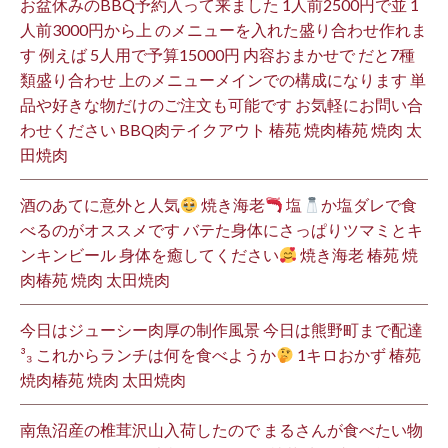
お盆休みのBBQ予約入って来ました 1人前2500円で並 1
人前3000円から上 のメニューを入れた盛り合わせ作れま
す 例えば 5人用で予算15000円 内容おまかせで だと7種
類盛り合わせ 上のメニューメインでの構成になります 単
品や好きな物だけのご注文も可能です お気軽にお問い合
わせください BBQ肉テイクアウト 椿苑 焼肉椿苑 焼肉 太
田焼肉
酒のあてに意外と人気
焼き海老
塩
か塩ダレで食
べるのがオススメです バテた身体にさっぱりツマミとキ
ンキンビール 身体を癒してください
焼き海老 椿苑 焼
肉椿苑 焼肉 太田焼肉
今日はジューシー肉厚の制作風景 今日は熊野町まで配達
³₃ これからランチは何を食べようか
1キロおかず 椿苑
焼肉椿苑 焼肉 太田焼肉
南魚沼産の椎茸沢山入荷したので まるさんが食べたい物