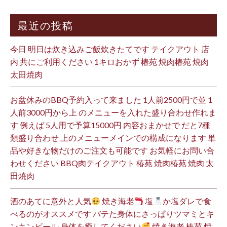
最近の投稿
今日 明日は炊き込みご飯炊きたてです テイクアウト 店
内 共にご利用ください 1キロおかず 椿苑 焼肉椿苑 焼肉
太田焼肉
お盆休みのBBQ予約入って来ました 1人前2500円で並 1
人前3000円から上 のメニューを入れた盛り合わせ作れま
す 例えば 5人用で予算15000円 内容おまかせで だと7種
類盛り合わせ 上のメニューメインでの構成になります 単
品や好きな物だけのご注文も可能です お気軽にお問い合
わせください BBQ肉テイクアウト 椿苑 焼肉椿苑 焼肉 太
田焼肉
酒のあてに意外と人気
焼き海老
塩
か塩ダレで食
べるのがオススメです バテた身体にさっぱりツマミとキ
ンキンビール 身体を癒してください
焼き海老 椿苑 焼