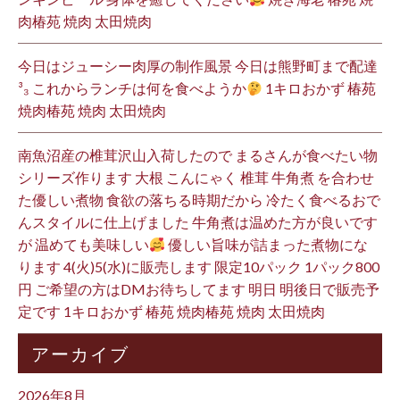
肉椿苑 焼肉 太田焼肉
今日はジューシー肉厚の制作風景 今日は熊野町まで配達
³₃ これからランチは何を食べようか
1キロおかず 椿苑
焼肉椿苑 焼肉 太田焼肉
南魚沼産の椎茸沢山入荷したので まるさんが食べたい物
シリーズ作ります 大根 こんにゃく 椎茸 牛角煮 を合わせ
た優しい煮物 食欲の落ちる時期だから 冷たく食べるおで
んスタイルに仕上げました 牛角煮は温めた方が良いです
が 温めても美味しい
優しい旨味が詰まった煮物にな
ります 4(火)5(水)に販売します 限定10パック 1パック800
円 ご希望の方はDMお待ちしてます 明日 明後日で販売予
定です 1キロおかず 椿苑 焼肉椿苑 焼肉 太田焼肉
アーカイブ
2026年8月