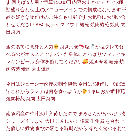
す 例えば 5人用で予算15000円 内容おまかせで だと7種
類盛り合わせ 上のメニューメインでの構成になります 単
品や好きな物だけのご注文も可能です お気軽にお問い合
わせください BBQ肉テイクアウト 椿苑 焼肉椿苑 焼肉 太
田焼肉
酒のあてに意外と人気
焼き海老
塩
か塩ダレで食
べるのがオススメです バテた身体にさっぱりツマミとキ
ンキンビール 身体を癒してください
焼き海老 椿苑 焼
肉椿苑 焼肉 太田焼肉
今日はジューシー肉厚の制作風景 今日は熊野町まで配達
³₃ これからランチは何を食べようか
1キロおかず 椿苑
焼肉椿苑 焼肉 太田焼肉
南魚沼産の椎茸沢山入荷したので まるさんが食べたい物
シリーズ作ります 大根 こんにゃく 椎茸 牛角煮 を合わせ
た優しい煮物 食欲の落ちる時期だから 冷たく食べるおで