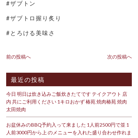
#ザブトン
#ザブトロ握り炙り
#とろける美味さ
前の投稿へ
次の投稿へ
最近の投稿
今日 明日は炊き込みご飯炊きたてです テイクアウト 店
内 共にご利用ください 1キロおかず 椿苑 焼肉椿苑 焼肉
太田焼肉
お盆休みのBBQ予約入って来ました 1人前2500円で並 1
人前3000円から上 のメニューを入れた盛り合わせ作れま