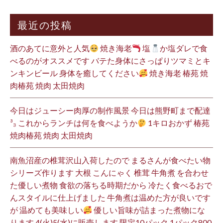
最近の投稿
酒のあてに意外と人気
焼き海老
塩
か塩ダレで食
べるのがオススメです バテた身体にさっぱりツマミとキ
ンキンビール 身体を癒してください
焼き海老 椿苑 焼
肉椿苑 焼肉 太田焼肉
今日はジューシー肉厚の制作風景 今日は熊野町まで配達
³₃ これからランチは何を食べようか
1キロおかず 椿苑
焼肉椿苑 焼肉 太田焼肉
南魚沼産の椎茸沢山入荷したので まるさんが食べたい物
シリーズ作ります 大根 こんにゃく 椎茸 牛角煮 を合わせ
た優しい煮物 食欲の落ちる時期だから 冷たく食べるおで
んスタイルに仕上げました 牛角煮は温めた方が良いです
が 温めても美味しい
優しい旨味が詰まった煮物にな
ります 4(火)5(水)に販売します 限定10パック 1パック800