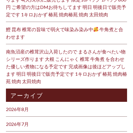
円 ご希望の方はDMお待ちしてます 明日 明後日で販売予
定です 1キロおかず 椿苑 焼肉椿苑 焼肉 太田焼肉
鰹 昆布 椎茸の旨味で弱火で味染み染み中
牛角煮と合
わせます
南魚沼産の椎茸沢山入荷したので まるさんが食べたい物
シリーズ作ります 大根 こんにゃく 椎茸 牛角煮 を合わせ
た優しい煮物になる予定です 完成画像は後ほどアップし
ます 明日 明後日で販売予定です 1キロおかず 椿苑 焼肉椿
苑 焼肉 太田焼肉
アーカイブ
2026年8月
2026年7月