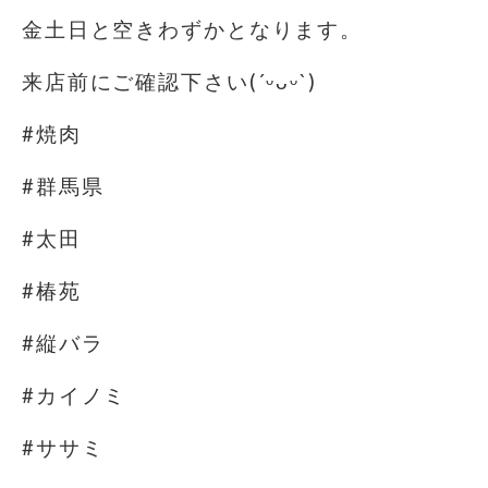
金土日と空きわずかとなります。
来店前にご確認下さい(´ᵕᴗᵕ`)
#焼肉
#群馬県
#太田
#椿苑
#縦バラ
#カイノミ
#ササミ