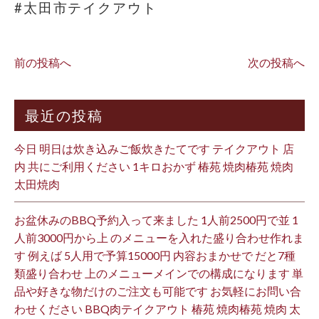
#太田市テイクアウト
前の投稿へ
次の投稿へ
最近の投稿
今日 明日は炊き込みご飯炊きたてです テイクアウト 店
内 共にご利用ください 1キロおかず 椿苑 焼肉椿苑 焼肉
太田焼肉
お盆休みのBBQ予約入って来ました 1人前2500円で並 1
人前3000円から上 のメニューを入れた盛り合わせ作れま
す 例えば 5人用で予算15000円 内容おまかせで だと7種
類盛り合わせ 上のメニューメインでの構成になります 単
品や好きな物だけのご注文も可能です お気軽にお問い合
わせください BBQ肉テイクアウト 椿苑 焼肉椿苑 焼肉 太