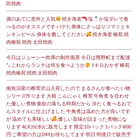
田焼肉
酒のあてに意外と人気
焼き海老
塩
か塩ダレで食
べるのがオススメです バテた身体にさっぱりツマミとキ
ンキンビール 身体を癒してください
焼き海老 椿苑 焼
肉椿苑 焼肉 太田焼肉
今日はジューシー肉厚の制作風景 今日は熊野町まで配達
³₃ これからランチは何を食べようか
1キロおかず 椿苑
焼肉椿苑 焼肉 太田焼肉
南魚沼産の椎茸沢山入荷したので まるさんが食べたい物
シリーズ作ります 大根 こんにゃく 椎茸 牛角煮 を合わせ
た優しい煮物 食欲の落ちる時期だから 冷たく食べるおで
んスタイルに仕上げました 牛角煮は温めた方が良いです
が 温めても美味しい
優しい旨味が詰まった煮物にな
ります 4(火)5(水)に販売します 限定10パック 1パック800
円 ご希望の方はDMお待ちしてます 明日 明後日で販売予