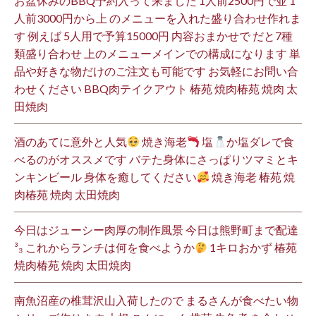
お盆休みのBBQ予約入って来ました 1人前2500円で並 1
人前3000円から上 のメニューを入れた盛り合わせ作れま
す 例えば 5人用で予算15000円 内容おまかせで だと7種
類盛り合わせ 上のメニューメインでの構成になります 単
品や好きな物だけのご注文も可能です お気軽にお問い合
わせください BBQ肉テイクアウト 椿苑 焼肉椿苑 焼肉 太
田焼肉
酒のあてに意外と人気
焼き海老
塩
か塩ダレで食
べるのがオススメです バテた身体にさっぱりツマミとキ
ンキンビール 身体を癒してください
焼き海老 椿苑 焼
肉椿苑 焼肉 太田焼肉
今日はジューシー肉厚の制作風景 今日は熊野町まで配達
³₃ これからランチは何を食べようか
1キロおかず 椿苑
焼肉椿苑 焼肉 太田焼肉
南魚沼産の椎茸沢山入荷したので まるさんが食べたい物