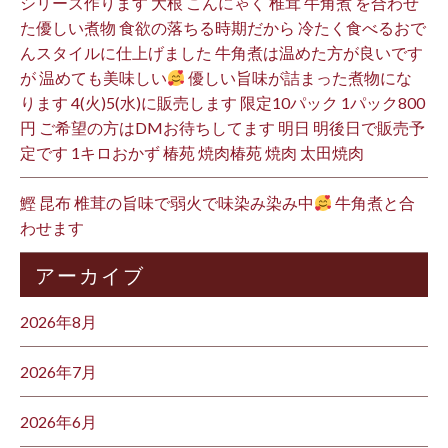
シリーズ作ります 大根 こんにゃく 椎茸 牛角煮 を合わせ
た優しい煮物 食欲の落ちる時期だから 冷たく食べるおで
んスタイルに仕上げました 牛角煮は温めた方が良いです
が 温めても美味しい
優しい旨味が詰まった煮物にな
ります 4(火)5(水)に販売します 限定10パック 1パック800
円 ご希望の方はDMお待ちしてます 明日 明後日で販売予
定です 1キロおかず 椿苑 焼肉椿苑 焼肉 太田焼肉
鰹 昆布 椎茸の旨味で弱火で味染み染み中
牛角煮と合
わせます
アーカイブ
2026年8月
2026年7月
2026年6月