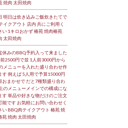
苑 焼肉 太田焼肉
日 明日は炊き込みご飯炊きたてで
 テイクアウト 店内 共にご利用く
さい 1キロおかず 椿苑 焼肉椿苑
肉 太田焼肉
盆休みのBBQ予約入って来ました
人前2500円で並 1人前3000円から
 のメニューを入れた盛り合わせ作
ます 例えば 5人用で予算15000円
容おまかせで だと7種類盛り合わ
 上のメニューメインでの構成にな
ます 単品や好きな物だけのご注文
可能です お気軽にお問い合わせく
さい BBQ肉テイクアウト 椿苑 焼
椿苑 焼肉 太田焼肉