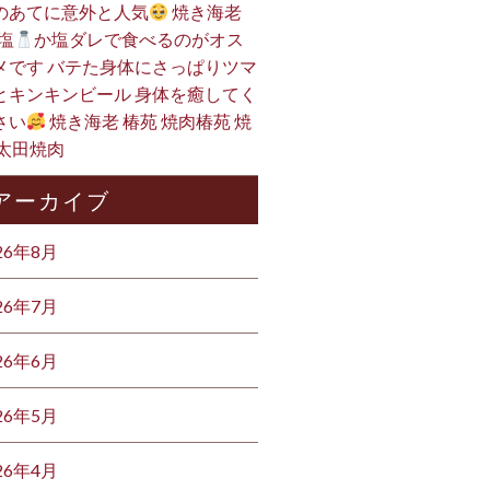
のあてに意外と人気
焼き海老
塩
か塩ダレで食べるのがオス
メです バテた身体にさっぱりツマ
とキンキンビール 身体を癒してく
さい
焼き海老 椿苑 焼肉椿苑 焼
 太田焼肉
アーカイブ
26年8月
26年7月
26年6月
26年5月
26年4月