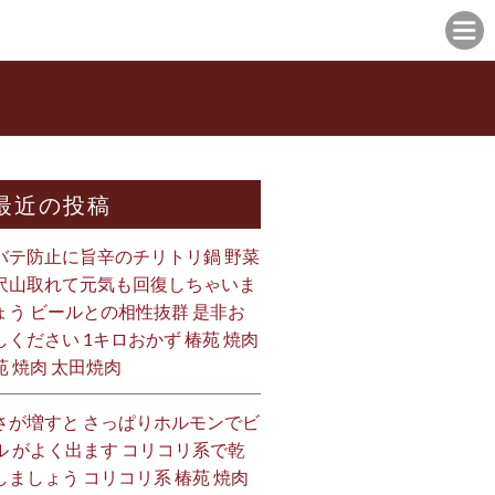
最近の投稿
バテ防止に旨辛のチリトリ鍋 野菜
沢山取れて元気も回復しちゃいま
ょう ビールとの相性抜群 是非お
しください 1キロおかず 椿苑 焼肉
苑 焼肉 太田焼肉
さが増すと さっぱりホルモンでビ
ル がよく出ます コリコリ系で乾
しましょう コリコリ系 椿苑 焼肉