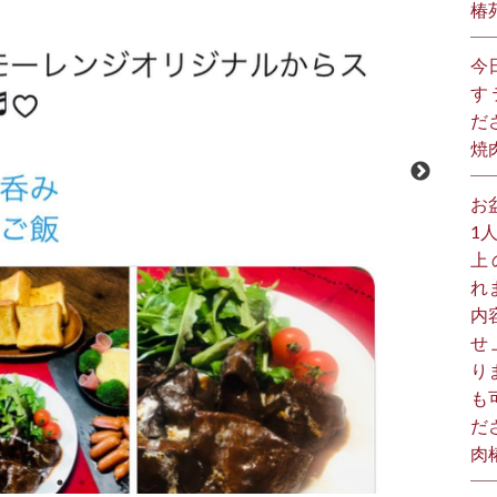
椿
今
す
だ
焼
お
1
上
れ
内
せ
り
も
だ
肉