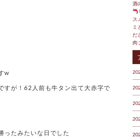
酒
ス
ミ
だ
肉
20
すw
すが！62人前も牛タン出て️大赤字で
20
20
20
勝ったみたいな日でした
20