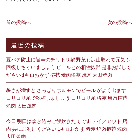
前の投稿へ
次の投稿へ
最近の投稿
夏バテ防止に旨辛のチリトリ鍋 野菜も沢山取れて元気も
回復しちゃいましょう ビールとの相性抜群 是非お試しく
ださい 1キロおかず 椿苑 焼肉椿苑 焼肉 太田焼肉
暑さが増すと さっぱりホルモンでビール がよく出ます
コリコリ系で乾杯しましょう コリコリ系 椿苑 焼肉椿苑
焼肉 太田焼肉
今日 明日は炊き込みご飯炊きたてです テイクアウト 店
内 共にご利用ください 1キロおかず 椿苑 焼肉椿苑 焼肉
太田焼肉