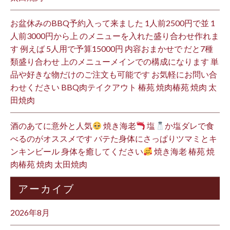
お盆休みのBBQ予約入って来ました 1人前2500円で並 1
人前3000円から上 のメニューを入れた盛り合わせ作れま
す 例えば 5人用で予算15000円 内容おまかせで だと7種
類盛り合わせ 上のメニューメインでの構成になります 単
品や好きな物だけのご注文も可能です お気軽にお問い合
わせください BBQ肉テイクアウト 椿苑 焼肉椿苑 焼肉 太
田焼肉
酒のあてに意外と人気
焼き海老
塩
か塩ダレで食
べるのがオススメです バテた身体にさっぱりツマミとキ
ンキンビール 身体を癒してください
焼き海老 椿苑 焼
肉椿苑 焼肉 太田焼肉
アーカイブ
2026年8月