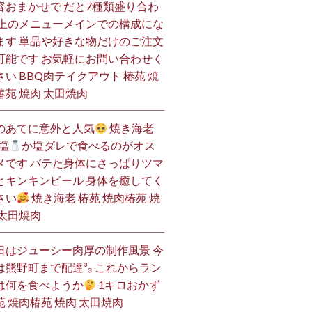
容おまかせで だと7種類盛り合わ
 上のメニューメインでの構成にな
ます 単品や好きな物だけのご注文
可能です お気軽にお問い合わせく
さい BBQ肉テイクアウト 椿苑 焼
椿苑 焼肉 太田焼肉
のあてに意外と人気
焼き海老
塩
か塩ダレで食べるのがオス
メです バテた身体にさっぱりツマ
とキンキンビール 身体を癒してく
さい
焼き海老 椿苑 焼肉椿苑 焼
 太田焼肉
日はジューシー肉厚の制作風景 今
は熊野町まで配達³₃ これからラン
は何を食べようか
1キロおかず
苑 焼肉椿苑 焼肉 太田焼肉