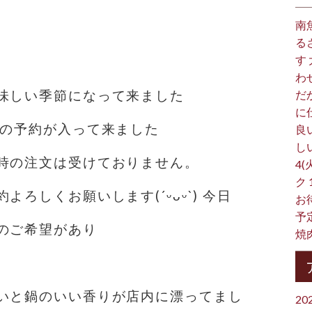
南
る
す
わ
味しい季節になって来ました
だ
に
鍋の予約が入って来ました
良
し
時の注文は受けておりません。
4(
ク
ろしくお願いします(´ᵕᴗᵕ`) 今日
お
予
のご希望があり
焼
いと鍋のいい香りが店内に漂ってまし
20