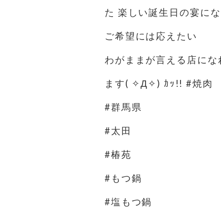
た 楽しい誕生日の宴に
ご希望には応えたい️
わがままが言える店にな
ます( ✧Д✧) ｶｯ!! #焼肉
#群馬県
#太田
#椿苑
#もつ鍋
#塩もつ鍋