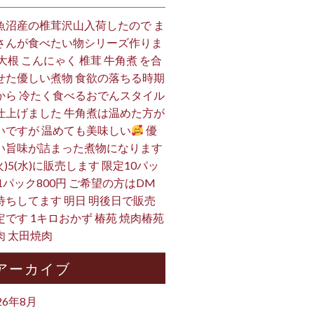
魚沼産の椎茸沢山入荷したので ま
さんが食べたい物シリーズ作りま
 大根 こんにゃく 椎茸 牛角煮 を合
せた優しい煮物 食欲の落ちる時期
から 冷たく食べるおでんスタイル
仕上げました 牛角煮は温めた方が
いですが 温めても美味しい
優
い旨味が詰まった煮物になります
火)5(水)に販売します 限定10パッ
 1パック800円 ご希望の方はDM
待ちしてます 明日 明後日で販売
定です 1キロおかず 椿苑 焼肉椿苑
肉 太田焼肉
アーカイブ
26年8月