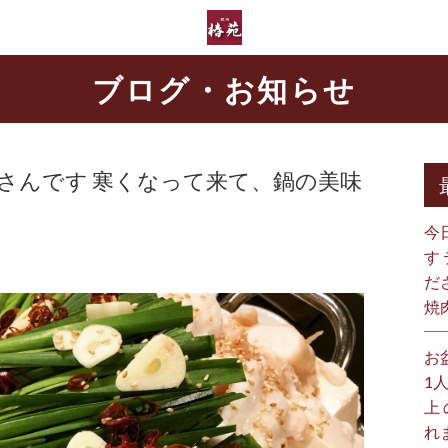
ブログ・お知らせ
さんです 寒くなって来て、鍋の美味
今
す
だ
焼
お
1
上
れ