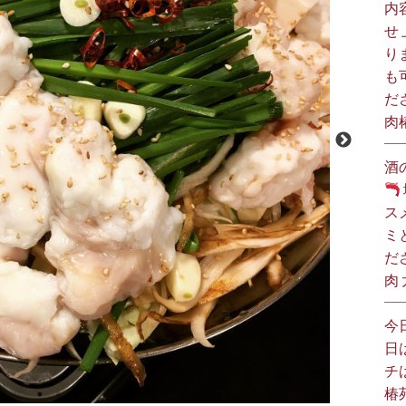
内
せ
り
も
だ
肉
酒
ス
ミ
だ
肉
今
日
チ
椿