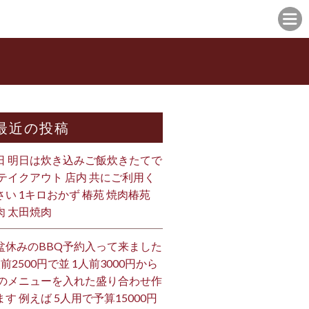
最近の投稿
日 明日は炊き込みご飯炊きたてで
 テイクアウト 店内 共にご利用く
さい 1キロおかず 椿苑 焼肉椿苑
肉 太田焼肉
盆休みのBBQ予約入って来ました
人前2500円で並 1人前3000円から
 のメニューを入れた盛り合わせ作
ます 例えば 5人用で予算15000円