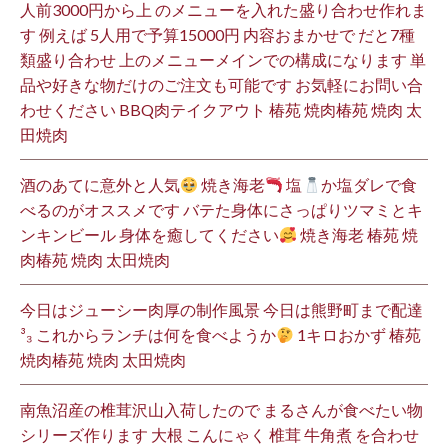
人前3000円から上 のメニューを入れた盛り合わせ作れま
す 例えば 5人用で予算15000円 内容おまかせで だと7種
類盛り合わせ 上のメニューメインでの構成になります 単
品や好きな物だけのご注文も可能です お気軽にお問い合
わせください BBQ肉テイクアウト 椿苑 焼肉椿苑 焼肉 太
田焼肉
酒のあてに意外と人気
焼き海老
塩
か塩ダレで食
べるのがオススメです バテた身体にさっぱりツマミとキ
ンキンビール 身体を癒してください
焼き海老 椿苑 焼
肉椿苑 焼肉 太田焼肉
今日はジューシー肉厚の制作風景 今日は熊野町まで配達
³₃ これからランチは何を食べようか
1キロおかず 椿苑
焼肉椿苑 焼肉 太田焼肉
南魚沼産の椎茸沢山入荷したので まるさんが食べたい物
シリーズ作ります 大根 こんにゃく 椎茸 牛角煮 を合わせ