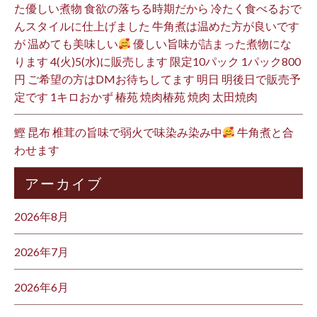
た優しい煮物 食欲の落ちる時期だから 冷たく食べるおで
んスタイルに仕上げました 牛角煮は温めた方が良いです
が 温めても美味しい
優しい旨味が詰まった煮物にな
ります 4(火)5(水)に販売します 限定10パック 1パック800
円 ご希望の方はDMお待ちしてます 明日 明後日で販売予
定です 1キロおかず 椿苑 焼肉椿苑 焼肉 太田焼肉
鰹 昆布 椎茸の旨味で弱火で味染み染み中
牛角煮と合
わせます
アーカイブ
2026年8月
2026年7月
2026年6月