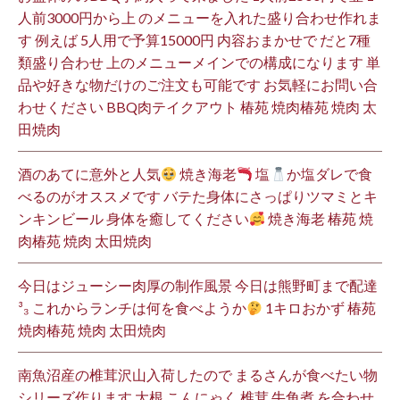
人前3000円から上 のメニューを入れた盛り合わせ作れま
す 例えば 5人用で予算15000円 内容おまかせで だと7種
類盛り合わせ 上のメニューメインでの構成になります 単
品や好きな物だけのご注文も可能です お気軽にお問い合
わせください BBQ肉テイクアウト 椿苑 焼肉椿苑 焼肉 太
田焼肉
酒のあてに意外と人気
焼き海老
塩
か塩ダレで食
べるのがオススメです バテた身体にさっぱりツマミとキ
ンキンビール 身体を癒してください
焼き海老 椿苑 焼
肉椿苑 焼肉 太田焼肉
今日はジューシー肉厚の制作風景 今日は熊野町まで配達
³₃ これからランチは何を食べようか
1キロおかず 椿苑
焼肉椿苑 焼肉 太田焼肉
南魚沼産の椎茸沢山入荷したので まるさんが食べたい物
シリーズ作ります 大根 こんにゃく 椎茸 牛角煮 を合わせ