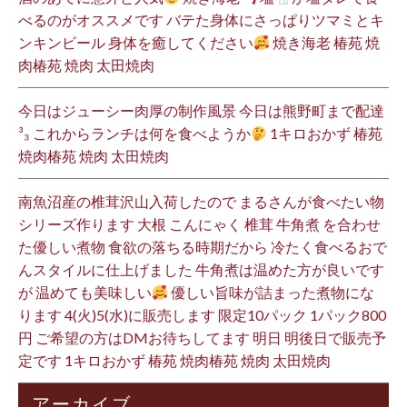
べるのがオススメです バテた身体にさっぱりツマミとキ
ンキンビール 身体を癒してください
焼き海老 椿苑 焼
肉椿苑 焼肉 太田焼肉
今日はジューシー肉厚の制作風景 今日は熊野町まで配達
³₃ これからランチは何を食べようか
1キロおかず 椿苑
焼肉椿苑 焼肉 太田焼肉
南魚沼産の椎茸沢山入荷したので まるさんが食べたい物
シリーズ作ります 大根 こんにゃく 椎茸 牛角煮 を合わせ
た優しい煮物 食欲の落ちる時期だから 冷たく食べるおで
んスタイルに仕上げました 牛角煮は温めた方が良いです
が 温めても美味しい
優しい旨味が詰まった煮物にな
ります 4(火)5(水)に販売します 限定10パック 1パック800
円 ご希望の方はDMお待ちしてます 明日 明後日で販売予
定です 1キロおかず 椿苑 焼肉椿苑 焼肉 太田焼肉
アーカイブ