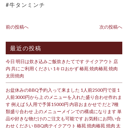
#牛タンミンチ
前の投稿へ
次の投稿へ
最近の投稿
今日 明日は炊き込みご飯炊きたてです テイクアウト 店
内 共にご利用ください 1キロおかず 椿苑 焼肉椿苑 焼肉
太田焼肉
お盆休みのBBQ予約入って来ました 1人前2500円で並 1
人前3000円から上 のメニューを入れた盛り合わせ作れま
す 例えば 5人用で予算15000円 内容おまかせで だと7種
類盛り合わせ 上のメニューメインでの構成になります 単
品や好きな物だけのご注文も可能です お気軽にお問い合
わせください BBQ肉テイクアウト 椿苑 焼肉椿苑 焼肉 太