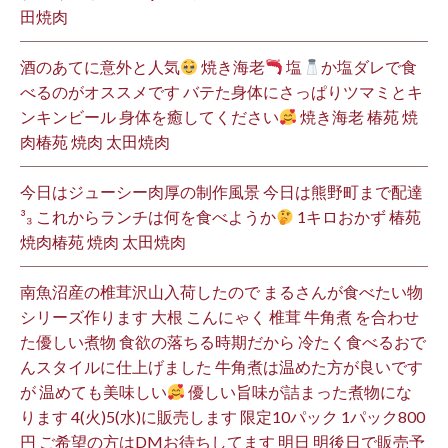
田焼肉
酒のあてに意外と人気
焼き海老
塩
か塩ダレで食
べるのがオススメです バテた身体にさっぱりツマミとキ
ンキンビール 身体を癒してください
焼き海老 椿苑 焼
肉椿苑 焼肉 太田焼肉
今日はジューシー肉厚の制作風景 今日は熊野町まで配達
³₃ これからランチは何を食べようか
1キロおかず 椿苑
焼肉椿苑 焼肉 太田焼肉
南魚沼産の椎茸沢山入荷したので まるさんが食べたい物
シリーズ作ります 大根 こんにゃく 椎茸 牛角煮 を合わせ
た優しい煮物 食欲の落ちる時期だから 冷たく食べるおで
んスタイルに仕上げました 牛角煮は温めた方が良いです
が 温めても美味しい
優しい旨味が詰まった煮物にな
ります 4(火)5(水)に販売します 限定10パック 1パック800
円 ご希望の方はDMお待ちしてます 明日 明後日で販売予