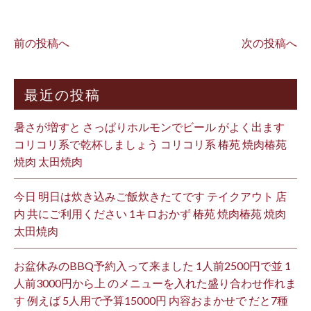
前の投稿へ
次の投稿へ
最近の投稿
暑さが増すと さっぱりホルモンでビール がよく出ます
コリコリ系で乾杯しましょう コリコリ系 椿苑 焼肉椿苑
焼肉 太田焼肉
今日 明日は炊き込みご飯炊きたてです テイクアウト 店
内 共にご利用ください 1キロおかず 椿苑 焼肉椿苑 焼肉
太田焼肉
お盆休みのBBQ予約入って来ました 1人前2500円で並 1
人前3000円から上 のメニューを入れた盛り合わせ作れま
す 例えば 5人用で予算15000円 内容おまかせで だと7種