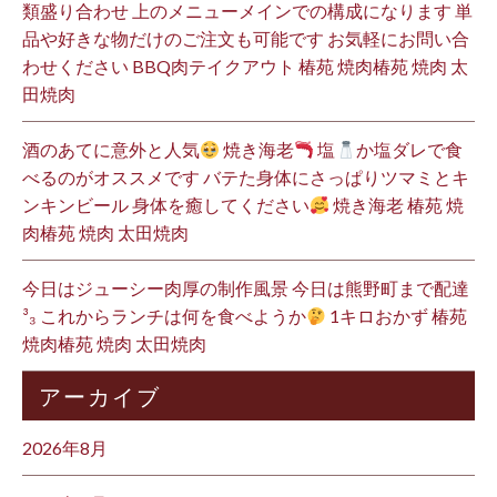
類盛り合わせ 上のメニューメインでの構成になります 単
品や好きな物だけのご注文も可能です お気軽にお問い合
わせください BBQ肉テイクアウト 椿苑 焼肉椿苑 焼肉 太
田焼肉
酒のあてに意外と人気
焼き海老
塩
か塩ダレで食
べるのがオススメです バテた身体にさっぱりツマミとキ
ンキンビール 身体を癒してください
焼き海老 椿苑 焼
肉椿苑 焼肉 太田焼肉
今日はジューシー肉厚の制作風景 今日は熊野町まで配達
³₃ これからランチは何を食べようか
1キロおかず 椿苑
焼肉椿苑 焼肉 太田焼肉
アーカイブ
2026年8月