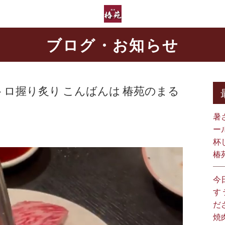
ブログ・お知らせ
トロ握り炙り こんばんは 椿苑のまる
暑
ー
杯
椿
今
す
だ
焼