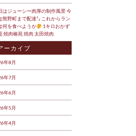
日はジューシー肉厚の制作風景 今
は熊野町まで配達³₃ これからラン
は何を食べようか
1キロおかず
苑 焼肉椿苑 焼肉 太田焼肉
アーカイブ
26年8月
26年7月
26年6月
26年5月
26年4月