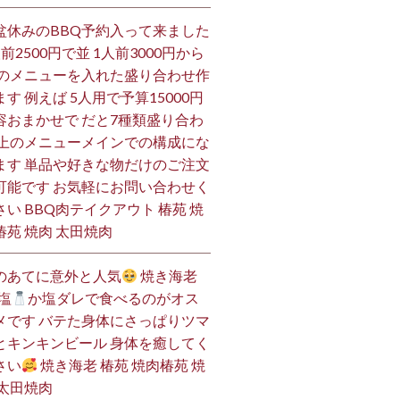
盆休みのBBQ予約入って来ました
人前2500円で並 1人前3000円から
 のメニューを入れた盛り合わせ作
ます 例えば 5人用で予算15000円
容おまかせで だと7種類盛り合わ
 上のメニューメインでの構成にな
ます 単品や好きな物だけのご注文
可能です お気軽にお問い合わせく
さい BBQ肉テイクアウト 椿苑 焼
椿苑 焼肉 太田焼肉
のあてに意外と人気
焼き海老
塩
か塩ダレで食べるのがオス
メです バテた身体にさっぱりツマ
とキンキンビール 身体を癒してく
さい
焼き海老 椿苑 焼肉椿苑 焼
 太田焼肉