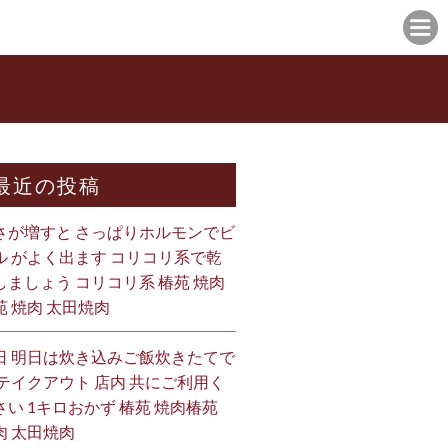
最近の投稿
さが増すと さっぱりホルモンでビ
ル がよく出ます コリコリ系で乾
しましょう コリコリ系 椿苑 焼肉
苑 焼肉 太田焼肉
日 明日は炊き込みご飯炊きたてで
 テイクアウト 店内 共にご利用く
さい 1キロおかず 椿苑 焼肉椿苑
肉 太田焼肉