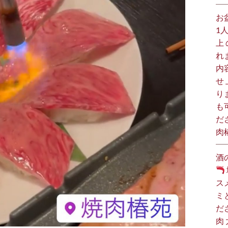
お
1
上
れ
内
せ
り
も
だ
肉
酒
ス
ミ
だ
肉