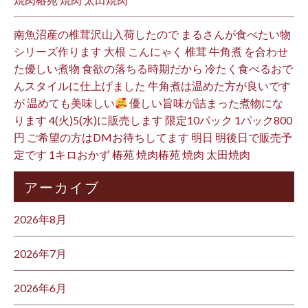
南魚沼産の椎茸沢山入荷したので まるさんが食べたい物
シリーズ作ります 大根 こんにゃく 椎茸 牛角煮 を合わせ
た優しい煮物 食欲の落ちる時期だから 冷たく食べるおで
んスタイルに仕上げました 牛角煮は温めた方が良いです
が 温めても美味しい
優しい旨味が詰まった煮物にな
ります 4(火)5(水)に販売します 限定10パック 1パック800
円 ご希望の方はDMお待ちしてます 明日 明後日で販売予
定です 1キロおかず 椿苑 焼肉椿苑 焼肉 太田焼肉
アーカイブ
2026年8月
2026年7月
2026年6月