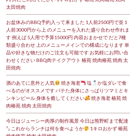
太田焼肉
お盆休みのBBQ予約入って来ました 1人前2500円で並 1
人前3000円から上 のメニューを入れた盛り合わせ作れま
す 例えば 5人用で予算15000円 内容おまかせで だと7種
類盛り合わせ 上のメニューメインでの構成になります 単
品や好きな物だけのご注文も可能です お気軽にお問い合
わせください BBQ肉テイクアウト 椿苑 焼肉椿苑 焼肉 太
田焼肉
酒のあてに意外と人気
焼き海老
塩
か塩ダレで食
べるのがオススメです バテた身体にさっぱりツマミとキ
ンキンビール 身体を癒してください
焼き海老 椿苑 焼
肉椿苑 焼肉 太田焼肉
今日はジューシー肉厚の制作風景 今日は熊野町まで配達
³₃ これからランチは何を食べようか
1キロおかず 椿苑
焼肉椿苑 焼肉 太田焼肉