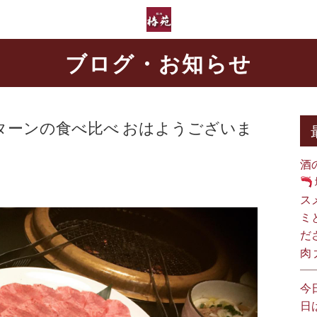
ブログ・お知らせ
ターンの食べ比べ おはようございま
酒
ス
ミ
だ
肉
今
日