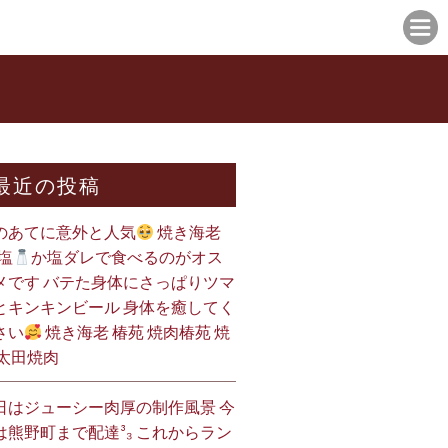
最近の投稿
のあてに意外と人気
焼き海老
塩
か塩ダレで食べるのがオス
メです バテた身体にさっぱりツマ
とキンキンビール 身体を癒してく
さい
焼き海老 椿苑 焼肉椿苑 焼
 太田焼肉
日はジューシー肉厚の制作風景 今
は熊野町まで配達³₃ これからラン