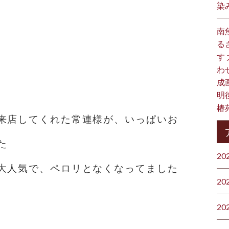
染
南
る
す
わ
成
明
椿
来店してくれた常連様が、いっぱいお
た
20
大人気で、ペロリとなくなってました
20
20