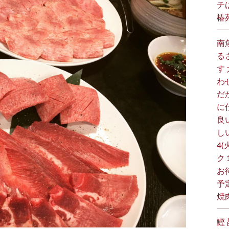
チ
椿
南
る
す
わ
だ
に
良
し
4(
ク
お
予
焼
鰹