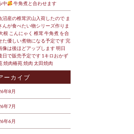
み中
牛角煮と合わせます
魚沼産の椎茸沢山入荷したので ま
さんが食べたい物シリーズ作りま
 大根 こんにゃく 椎茸 牛角煮 を合
せた優しい煮物になる予定です 完
画像は後ほどアップします 明日
後日で販売予定です 1キロおかず
苑 焼肉椿苑 焼肉 太田焼肉
アーカイブ
26年8月
26年7月
26年6月