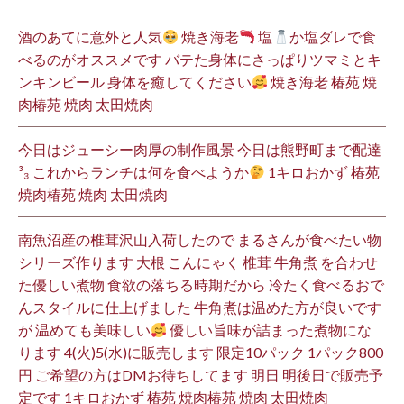
酒のあてに意外と人気
焼き海老
塩
か塩ダレで食
べるのがオススメです バテた身体にさっぱりツマミとキ
ンキンビール 身体を癒してください
焼き海老 椿苑 焼
肉椿苑 焼肉 太田焼肉
今日はジューシー肉厚の制作風景 今日は熊野町まで配達
³₃ これからランチは何を食べようか
1キロおかず 椿苑
焼肉椿苑 焼肉 太田焼肉
南魚沼産の椎茸沢山入荷したので まるさんが食べたい物
シリーズ作ります 大根 こんにゃく 椎茸 牛角煮 を合わせ
た優しい煮物 食欲の落ちる時期だから 冷たく食べるおで
んスタイルに仕上げました 牛角煮は温めた方が良いです
が 温めても美味しい
優しい旨味が詰まった煮物にな
ります 4(火)5(水)に販売します 限定10パック 1パック800
円 ご希望の方はDMお待ちしてます 明日 明後日で販売予
定です 1キロおかず 椿苑 焼肉椿苑 焼肉 太田焼肉