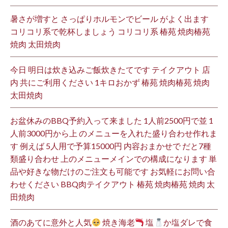
暑さが増すと さっぱりホルモンでビール がよく出ます
コリコリ系で乾杯しましょう コリコリ系 椿苑 焼肉椿苑
焼肉 太田焼肉
今日 明日は炊き込みご飯炊きたてです テイクアウト 店
内 共にご利用ください 1キロおかず 椿苑 焼肉椿苑 焼肉
太田焼肉
お盆休みのBBQ予約入って来ました 1人前2500円で並 1
人前3000円から上 のメニューを入れた盛り合わせ作れま
す 例えば 5人用で予算15000円 内容おまかせで だと7種
類盛り合わせ 上のメニューメインでの構成になります 単
品や好きな物だけのご注文も可能です お気軽にお問い合
わせください BBQ肉テイクアウト 椿苑 焼肉椿苑 焼肉 太
田焼肉
酒のあてに意外と人気
焼き海老
塩
か塩ダレで食