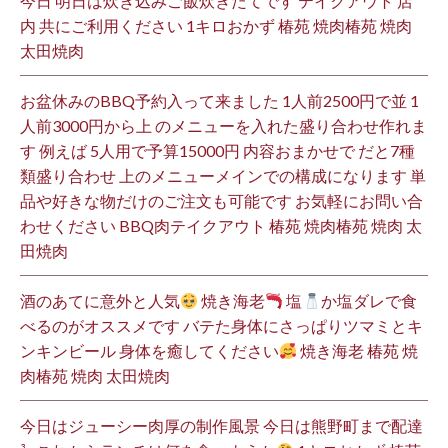
今日 明日は炊き込みご飯炊きたてです テイクアウト 店
内 共にご利用ください 1キロおかず 椿苑 焼肉椿苑 焼肉
太田焼肉
お盆休みのBBQ予約入って来ました 1人前2500円で並 1
人前3000円から上 のメニューを入れた盛り合わせ作れま
す 例えば 5人用で予算15000円 内容おまかせで だと7種
類盛り合わせ 上のメニューメインでの構成になります 単
品や好きな物だけのご注文も可能です お気軽にお問い合
わせください BBQ肉テイクアウト 椿苑 焼肉椿苑 焼肉 太
田焼肉
酒のあてに意外と人気
焼き海老
塩
か塩ダレで食
べるのがオススメです バテた身体にさっぱりツマミとキ
ンキンビール 身体を癒してください
焼き海老 椿苑 焼
肉椿苑 焼肉 太田焼肉
今日はジューシー肉厚の制作風景 今日は熊野町まで配達