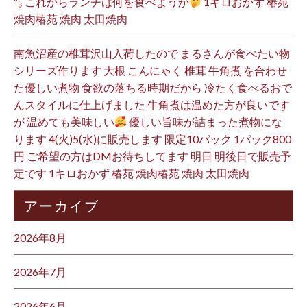
³₃ これからランチは何を食べようか
1キロおかず 椿苑
焼肉椿苑 焼肉 太田焼肉
南魚沼産の椎茸沢山入荷したので まるさんが食べたい物
シリーズ作ります 大根 こんにゃく 椎茸 牛角煮 を合わせ
た優しい煮物 食欲の落ちる時期だから 冷たく食べるおで
んスタイルに仕上げました 牛角煮は温めた方が良いです
が 温めても美味しい
優しい旨味が詰まった煮物にな
ります 4(火)5(水)に販売します 限定10パック 1パック800
円 ご希望の方はDMお待ちしてます 明日 明後日で販売予
定です 1キロおかず 椿苑 焼肉椿苑 焼肉 太田焼肉
アーカイブ
2026年8月
2026年7月
2026年6月