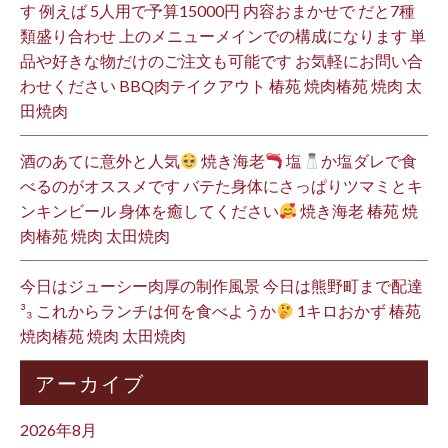
す 例えば 5人用で予算15000円 内容おまかせで だと7種
類盛り合わせ 上のメニューメインでの構成になります 単
品や好きな物だけのご注文も可能です お気軽にお問い合
わせください BBQ肉テイクアウト 椿苑 焼肉椿苑 焼肉 太
田焼肉
酒のあてに意外と人気
焼き海老
塩
か塩ダレで食
べるのがオススメです バテた身体にさっぱりツマミとキ
ンキンビール 身体を癒してください
焼き海老 椿苑 焼
肉椿苑 焼肉 太田焼肉
今日はジューシー肉厚の制作風景 今日は熊野町まで配達
³₃ これからランチは何を食べようか
1キロおかず 椿苑
焼肉椿苑 焼肉 太田焼肉
アーカイブ
2026年8月