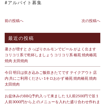
#アルバイト募集
前の投稿へ
次の投稿へ
最近の投稿
暑さが増すと さっぱりホルモンでビール がよく出ます
コリコリ系で乾杯しましょう コリコリ系 椿苑 焼肉椿苑
焼肉 太田焼肉
今日 明日は炊き込みご飯炊きたてです テイクアウト 店
内 共にご利用ください 1キロおかず 椿苑 焼肉椿苑 焼肉
太田焼肉
お盆休みのBBQ予約入って来ました 1人前2500円で並 1
人前3000円から上 のメニューを入れた盛り合わせ作れま