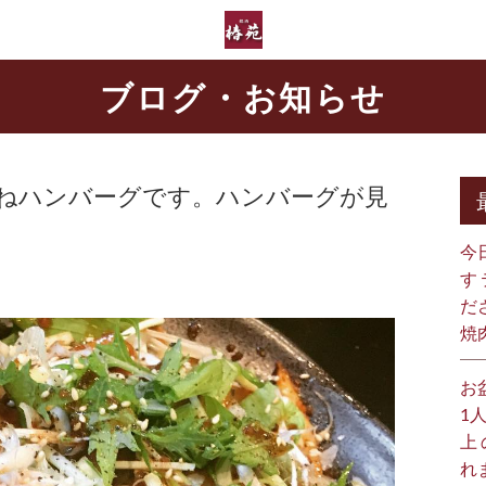
ブログ・お知らせ
ねハンバーグです。ハンバーグが見
今
す
だ
焼
お
1
上
れ