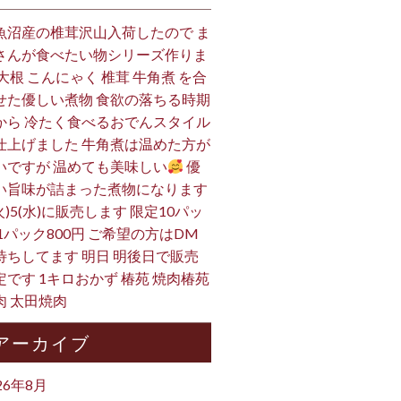
魚沼産の椎茸沢山入荷したので ま
さんが食べたい物シリーズ作りま
 大根 こんにゃく 椎茸 牛角煮 を合
せた優しい煮物 食欲の落ちる時期
から 冷たく食べるおでんスタイル
仕上げました 牛角煮は温めた方が
いですが 温めても美味しい
優
い旨味が詰まった煮物になります
火)5(水)に販売します 限定10パッ
 1パック800円 ご希望の方はDM
待ちしてます 明日 明後日で販売
定です 1キロおかず 椿苑 焼肉椿苑
肉 太田焼肉
アーカイブ
26年8月