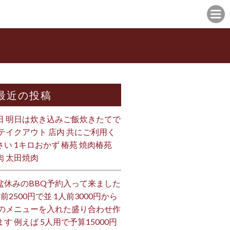
最近の投稿
日 明日は炊き込みご飯炊きたてで
 テイクアウト 店内 共にご利用く
さい 1キロおかず 椿苑 焼肉椿苑
肉 太田焼肉
盆休みのBBQ予約入って来ました
人前2500円で並 1人前3000円から
 のメニューを入れた盛り合わせ作
ます 例えば 5人用で予算15000円