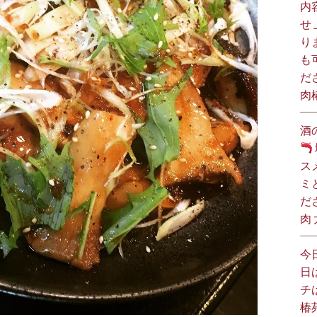
内
せ
り
も
だ
肉
酒
ス
ミ
だ
肉
今
日
チ
椿