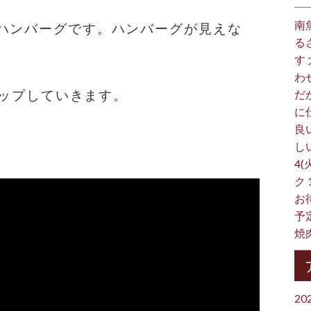
南
ハンバーグです。ハンバーグが見えな
る
す
わ
画アップしていきます。
だ
に
良
し
4(
ク
お
予
焼
20