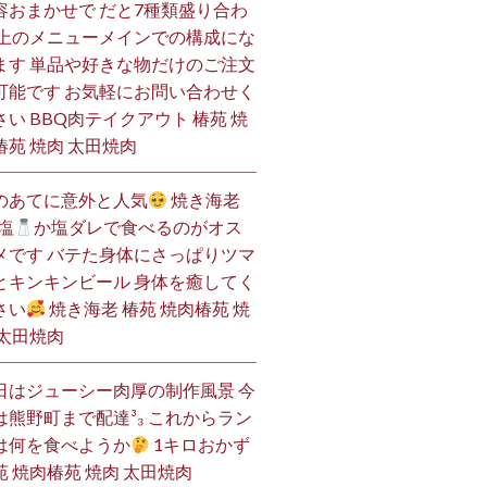
容おまかせで だと7種類盛り合わ
 上のメニューメインでの構成にな
ます 単品や好きな物だけのご注文
可能です お気軽にお問い合わせく
さい BBQ肉テイクアウト 椿苑 焼
椿苑 焼肉 太田焼肉
のあてに意外と人気
焼き海老
塩
か塩ダレで食べるのがオス
メです バテた身体にさっぱりツマ
とキンキンビール 身体を癒してく
さい
焼き海老 椿苑 焼肉椿苑 焼
 太田焼肉
日はジューシー肉厚の制作風景 今
は熊野町まで配達³₃ これからラン
は何を食べようか
1キロおかず
苑 焼肉椿苑 焼肉 太田焼肉