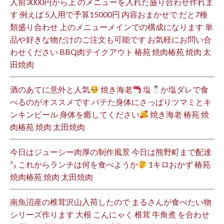
人前3000円から上 のメニューを入れた盛り合わせ作れま
す 例えば 5人用で予算15000円 内容おまかせで だと7種
類盛り合わせ 上のメニューメインでの構成になります 単
品や好きな物だけのご注文も可能です お気軽にお問い合
わせください BBQ肉テイクアウト 椿苑 焼肉椿苑 焼肉 太
田焼肉
酒のあてに意外と人気
焼き海老
塩
か塩ダレで食
べるのがオススメです バテた身体にさっぱりツマミとキ
ンキンビール 身体を癒してください
焼き海老 椿苑 焼
肉椿苑 焼肉 太田焼肉
今日はジューシー肉厚の制作風景 今日は熊野町まで配達
³₃ これからランチは何を食べようか
1キロおかず 椿苑
焼肉椿苑 焼肉 太田焼肉
南魚沼産の椎茸沢山入荷したので まるさんが食べたい物
シリーズ作ります 大根 こんにゃく 椎茸 牛角煮 を合わせ