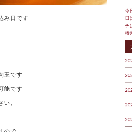
今
込み日です
日
チ
椿
20
肉玉です
20
可能です
20
さい。
20
20
すので