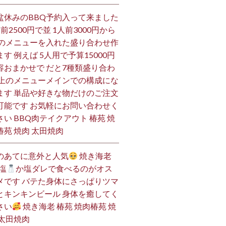
盆休みのBBQ予約入って来ました
人前2500円で並 1人前3000円から
 のメニューを入れた盛り合わせ作
ます 例えば 5人用で予算15000円
容おまかせで だと7種類盛り合わ
 上のメニューメインでの構成にな
ます 単品や好きな物だけのご注文
可能です お気軽にお問い合わせく
さい BBQ肉テイクアウト 椿苑 焼
椿苑 焼肉 太田焼肉
のあてに意外と人気
焼き海老
塩
か塩ダレで食べるのがオス
メです バテた身体にさっぱりツマ
とキンキンビール 身体を癒してく
さい
焼き海老 椿苑 焼肉椿苑 焼
 太田焼肉