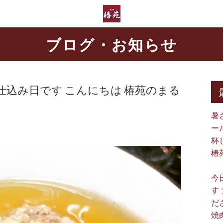
ブログ・お知らせ
込み日です こんにちは️ 椿苑のまる
暑
ー
杯
椿
今
す
だ
焼