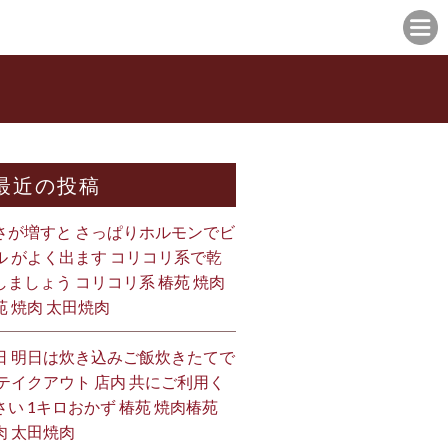
最近の投稿
さが増すと さっぱりホルモンでビ
ル がよく出ます コリコリ系で乾
しましょう コリコリ系 椿苑 焼肉
苑 焼肉 太田焼肉
日 明日は炊き込みご飯炊きたてで
 テイクアウト 店内 共にご利用く
さい 1キロおかず 椿苑 焼肉椿苑
肉 太田焼肉