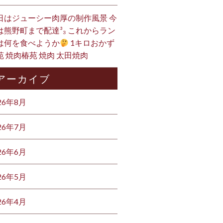
日はジューシー肉厚の制作風景 今
は熊野町まで配達³₃ これからラン
は何を食べようか
1キロおかず
苑 焼肉椿苑 焼肉 太田焼肉
アーカイブ
26年8月
26年7月
26年6月
26年5月
26年4月