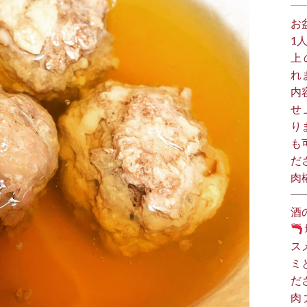
お
1
上
れ
内
せ
り
も
だ
肉
酒
ス
ミ
だ
肉