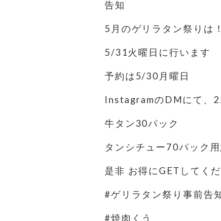
告知
5月のゲリラタン祭りは
5/31火曜日に行います
予約は5/30月曜日
InstagramのDMにて
牛タン30パック
タンシチュー70パック
是非 お得にGETしてく
#ゲリラタン祭り事前告
#焼肉くう