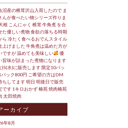
魚沼産の椎茸沢山入荷したので ま
さんが食べたい物シリーズ作りま
 大根 こんにゃく 椎茸 牛角煮 を合
せた優しい煮物 食欲の落ちる時期
から 冷たく食べるおでんスタイル
仕上げました 牛角煮は温めた方が
いですが 温めても美味しい
優
い旨味が詰まった煮物になります
火)5(水)に販売します 限定10パッ
 1パック800円 ご希望の方はDM
待ちしてます 明日 明後日で販売
定です 1キロおかず 椿苑 焼肉椿苑
肉 太田焼肉
アーカイブ
26年8月