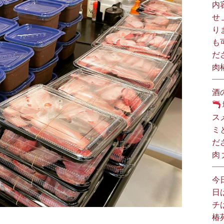
内
せ
り
も
だ
肉
酒
ス
ミ
だ
肉
今
日
チ
椿