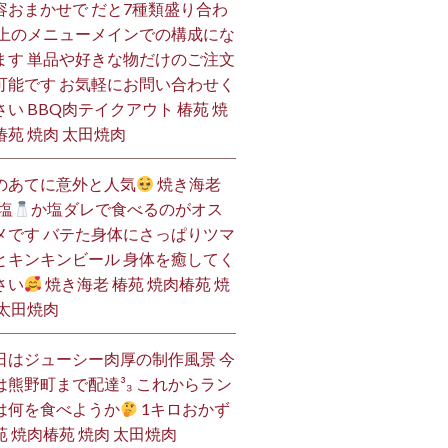
容おまかせで だと7種類盛り合わ
 上のメニューメインでの構成にな
ます 単品や好きな物だけのご注文
可能です お気軽にお問い合わせく
さい BBQ肉テイクアウト 椿苑 焼
椿苑 焼肉 太田焼肉
のあてに意外と人気
焼き海老
塩
か塩ダレで食べるのがオス
メです バテた身体にさっぱりツマ
とキンキンビール 身体を癒してく
さい
焼き海老 椿苑 焼肉椿苑 焼
 太田焼肉
日はジューシー肉厚の制作風景 今
は熊野町まで配達³₃ これからラン
は何を食べようか
1キロおかず
苑 焼肉椿苑 焼肉 太田焼肉