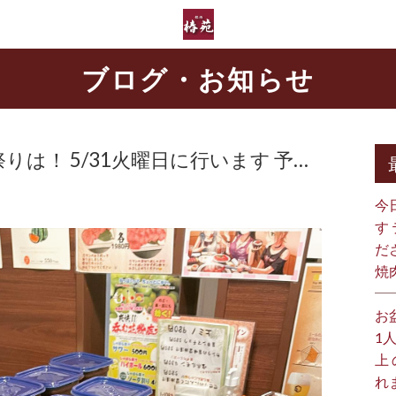
ブログ・お知らせ
りは！ 5/31火曜日に行います 予…
今
す
だ
焼
お
1
上
れ