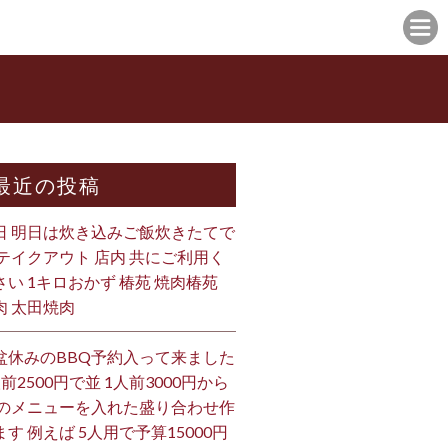
最近の投稿
日 明日は炊き込みご飯炊きたてで
 テイクアウト 店内 共にご利用く
さい 1キロおかず 椿苑 焼肉椿苑
肉 太田焼肉
盆休みのBBQ予約入って来ました
人前2500円で並 1人前3000円から
 のメニューを入れた盛り合わせ作
ます 例えば 5人用で予算15000円