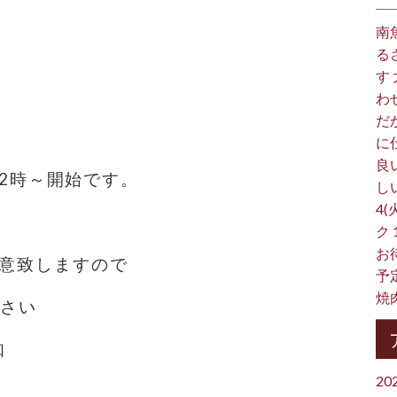
南
！
る
す
わ
だ
に
良
、22時～開始です。
し
4(
ク
お
用意致しますので
予
焼
ださい
知
20