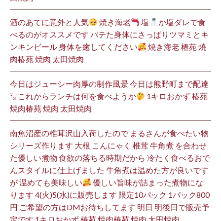
酒のあてに意外と人気
焼き海老
塩
か塩ダレで食
べるのがオススメです バテた身体にさっぱりツマミとキ
ンキンビール 身体を癒してください
焼き海老 椿苑 焼
肉椿苑 焼肉 太田焼肉
今日はジューシー肉厚の制作風景 今日は熊野町まで配達
³₃ これからランチは何を食べようか
1キロおかず 椿苑
焼肉椿苑 焼肉 太田焼肉
南魚沼産の椎茸沢山入荷したので まるさんが食べたい物
シリーズ作ります 大根 こんにゃく 椎茸 牛角煮 を合わせ
た優しい煮物 食欲の落ちる時期だから 冷たく食べるおで
んスタイルに仕上げました 牛角煮は温めた方が良いです
が 温めても美味しい
優しい旨味が詰まった煮物にな
ります 4(火)5(水)に販売します 限定10パック 1パック800
円 ご希望の方はDMお待ちしてます 明日 明後日で販売予
定です 1キロおかず 椿苑 焼肉椿苑 焼肉 太田焼肉