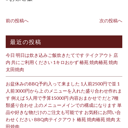
前の投稿へ
次の投稿へ
最近の投稿
今日 明日は炊き込みご飯炊きたてです テイクアウト 店
内 共にご利用ください 1キロおかず 椿苑 焼肉椿苑 焼肉
太田焼肉
お盆休みのBBQ予約入って来ました 1人前2500円で並 1
人前3000円から上 のメニューを入れた盛り合わせ作れま
す 例えば 5人用で予算15000円 内容おまかせで だと7種
類盛り合わせ 上のメニューメインでの構成になります 単
品や好きな物だけのご注文も可能です お気軽にお問い合
わせください BBQ肉テイクアウト 椿苑 焼肉椿苑 焼肉 太
田焼肉