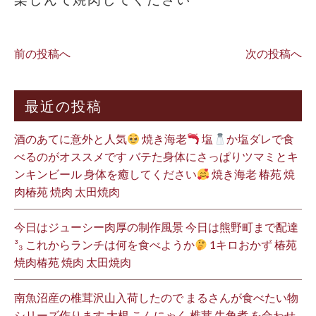
前の投稿へ
次の投稿へ
最近の投稿
酒のあてに意外と人気
焼き海老
塩
か塩ダレで食
べるのがオススメです バテた身体にさっぱりツマミとキ
ンキンビール 身体を癒してください
焼き海老 椿苑 焼
肉椿苑 焼肉 太田焼肉
今日はジューシー肉厚の制作風景 今日は熊野町まで配達
³₃ これからランチは何を食べようか
1キロおかず 椿苑
焼肉椿苑 焼肉 太田焼肉
南魚沼産の椎茸沢山入荷したので まるさんが食べたい物
シリーズ作ります 大根 こんにゃく 椎茸 牛角煮 を合わせ