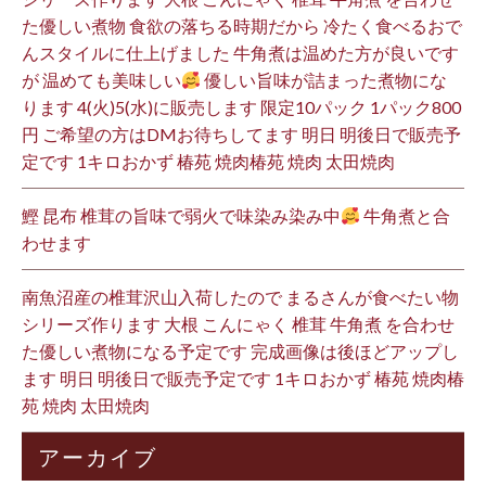
た優しい煮物 食欲の落ちる時期だから 冷たく食べるおで
んスタイルに仕上げました 牛角煮は温めた方が良いです
が 温めても美味しい
優しい旨味が詰まった煮物にな
ります 4(火)5(水)に販売します 限定10パック 1パック800
円 ご希望の方はDMお待ちしてます 明日 明後日で販売予
定です 1キロおかず 椿苑 焼肉椿苑 焼肉 太田焼肉
鰹 昆布 椎茸の旨味で弱火で味染み染み中
牛角煮と合
わせます
南魚沼産の椎茸沢山入荷したので まるさんが食べたい物
シリーズ作ります 大根 こんにゃく 椎茸 牛角煮 を合わせ
た優しい煮物になる予定です 完成画像は後ほどアップし
ます 明日 明後日で販売予定です 1キロおかず 椿苑 焼肉椿
苑 焼肉 太田焼肉
アーカイブ