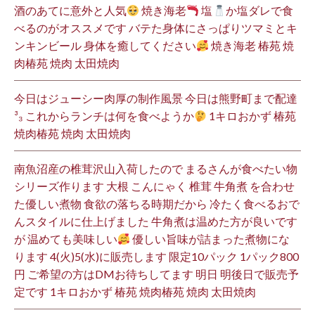
酒のあてに意外と人気
焼き海老
塩
か塩ダレで食
べるのがオススメです バテた身体にさっぱりツマミとキ
ンキンビール 身体を癒してください
焼き海老 椿苑 焼
肉椿苑 焼肉 太田焼肉
今日はジューシー肉厚の制作風景 今日は熊野町まで配達
³₃ これからランチは何を食べようか
1キロおかず 椿苑
焼肉椿苑 焼肉 太田焼肉
南魚沼産の椎茸沢山入荷したので まるさんが食べたい物
シリーズ作ります 大根 こんにゃく 椎茸 牛角煮 を合わせ
た優しい煮物 食欲の落ちる時期だから 冷たく食べるおで
んスタイルに仕上げました 牛角煮は温めた方が良いです
が 温めても美味しい
優しい旨味が詰まった煮物にな
ります 4(火)5(水)に販売します 限定10パック 1パック800
円 ご希望の方はDMお待ちしてます 明日 明後日で販売予
定です 1キロおかず 椿苑 焼肉椿苑 焼肉 太田焼肉