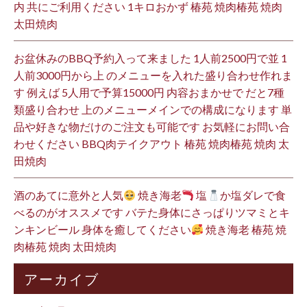
内 共にご利用ください 1キロおかず 椿苑 焼肉椿苑 焼肉
太田焼肉
お盆休みのBBQ予約入って来ました 1人前2500円で並 1
人前3000円から上 のメニューを入れた盛り合わせ作れま
す 例えば 5人用で予算15000円 内容おまかせで だと7種
類盛り合わせ 上のメニューメインでの構成になります 単
品や好きな物だけのご注文も可能です お気軽にお問い合
わせください BBQ肉テイクアウト 椿苑 焼肉椿苑 焼肉 太
田焼肉
酒のあてに意外と人気
焼き海老
塩
か塩ダレで食
べるのがオススメです バテた身体にさっぱりツマミとキ
ンキンビール 身体を癒してください
焼き海老 椿苑 焼
肉椿苑 焼肉 太田焼肉
アーカイブ