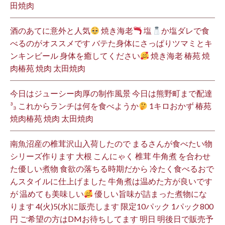
田焼肉
酒のあてに意外と人気
焼き海老
塩
か塩ダレで食
べるのがオススメです バテた身体にさっぱりツマミとキ
ンキンビール 身体を癒してください
焼き海老 椿苑 焼
肉椿苑 焼肉 太田焼肉
今日はジューシー肉厚の制作風景 今日は熊野町まで配達
³₃ これからランチは何を食べようか
1キロおかず 椿苑
焼肉椿苑 焼肉 太田焼肉
南魚沼産の椎茸沢山入荷したので まるさんが食べたい物
シリーズ作ります 大根 こんにゃく 椎茸 牛角煮 を合わせ
た優しい煮物 食欲の落ちる時期だから 冷たく食べるおで
んスタイルに仕上げました 牛角煮は温めた方が良いです
が 温めても美味しい
優しい旨味が詰まった煮物にな
ります 4(火)5(水)に販売します 限定10パック 1パック800
円 ご希望の方はDMお待ちしてます 明日 明後日で販売予