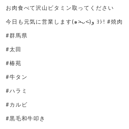
お肉食べて沢山ビタミン取ってください
今日も元気に営業します(๑˃̵ᴗ˂̵)و ﾖｼ! #焼肉
#群馬県
#太田
#椿苑
#牛タン
#ハラミ
#カルビ
#黒毛和牛叩き