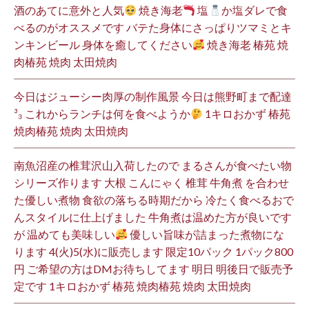
酒のあてに意外と人気
焼き海老
塩
か塩ダレで食
べるのがオススメです バテた身体にさっぱりツマミとキ
ンキンビール 身体を癒してください
焼き海老 椿苑 焼
肉椿苑 焼肉 太田焼肉
今日はジューシー肉厚の制作風景 今日は熊野町まで配達
³₃ これからランチは何を食べようか
1キロおかず 椿苑
焼肉椿苑 焼肉 太田焼肉
南魚沼産の椎茸沢山入荷したので まるさんが食べたい物
シリーズ作ります 大根 こんにゃく 椎茸 牛角煮 を合わせ
た優しい煮物 食欲の落ちる時期だから 冷たく食べるおで
んスタイルに仕上げました 牛角煮は温めた方が良いです
が 温めても美味しい
優しい旨味が詰まった煮物にな
ります 4(火)5(水)に販売します 限定10パック 1パック800
円 ご希望の方はDMお待ちしてます 明日 明後日で販売予
定です 1キロおかず 椿苑 焼肉椿苑 焼肉 太田焼肉