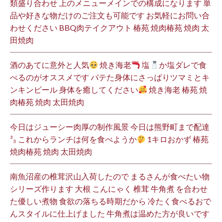
類盛り合わせ 上のメニューメインでの構成になります 単
品や好きな物だけのご注文も可能です お気軽にお問い合
わせください BBQ肉テイクアウト 椿苑 焼肉椿苑 焼肉 太
田焼肉
酒のあてに意外と人気
焼き海老
塩
か塩ダレで食
べるのがオススメです バテた身体にさっぱりツマミとキ
ンキンビール 身体を癒してください
焼き海老 椿苑 焼
肉椿苑 焼肉 太田焼肉
今日はジューシー肉厚の制作風景 今日は熊野町まで配達
³₃ これからランチは何を食べようか
1キロおかず 椿苑
焼肉椿苑 焼肉 太田焼肉
南魚沼産の椎茸沢山入荷したので まるさんが食べたい物
シリーズ作ります 大根 こんにゃく 椎茸 牛角煮 を合わせ
た優しい煮物 食欲の落ちる時期だから 冷たく食べるおで
んスタイルに仕上げました 牛角煮は温めた方が良いです