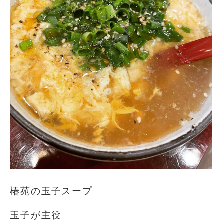
椿苑の玉子スープ
玉子が主役️