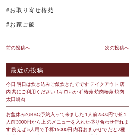
#お取り寄せ椿苑
#お家ご飯
前の投稿へ
次の投稿へ
最近の投稿
今日 明日は炊き込みご飯炊きたてです テイクアウト 店
内 共にご利用ください 1キロおかず 椿苑 焼肉椿苑 焼肉
太田焼肉
お盆休みのBBQ予約入って来ました 1人前2500円で並 1
人前3000円から上 のメニューを入れた盛り合わせ作れま
す 例えば 5人用で予算15000円 内容おまかせで だと7種