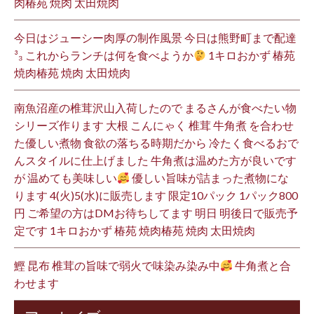
肉椿苑 焼肉 太田焼肉
今日はジューシー肉厚の制作風景 今日は熊野町まで配達
³₃ これからランチは何を食べようか
1キロおかず 椿苑
焼肉椿苑 焼肉 太田焼肉
南魚沼産の椎茸沢山入荷したので まるさんが食べたい物
シリーズ作ります 大根 こんにゃく 椎茸 牛角煮 を合わせ
た優しい煮物 食欲の落ちる時期だから 冷たく食べるおで
んスタイルに仕上げました 牛角煮は温めた方が良いです
が 温めても美味しい
優しい旨味が詰まった煮物にな
ります 4(火)5(水)に販売します 限定10パック 1パック800
円 ご希望の方はDMお待ちしてます 明日 明後日で販売予
定です 1キロおかず 椿苑 焼肉椿苑 焼肉 太田焼肉
鰹 昆布 椎茸の旨味で弱火で味染み染み中
牛角煮と合
わせます