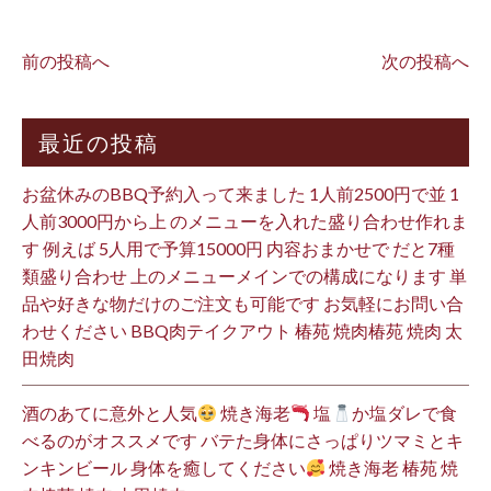
前の投稿へ
次の投稿へ
最近の投稿
お盆休みのBBQ予約入って来ました 1人前2500円で並 1
人前3000円から上 のメニューを入れた盛り合わせ作れま
す 例えば 5人用で予算15000円 内容おまかせで だと7種
類盛り合わせ 上のメニューメインでの構成になります 単
品や好きな物だけのご注文も可能です お気軽にお問い合
わせください BBQ肉テイクアウト 椿苑 焼肉椿苑 焼肉 太
田焼肉
酒のあてに意外と人気
焼き海老
塩
か塩ダレで食
べるのがオススメです バテた身体にさっぱりツマミとキ
ンキンビール 身体を癒してください
焼き海老 椿苑 焼