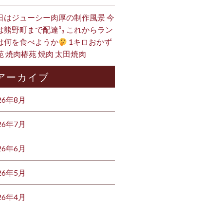
日はジューシー肉厚の制作風景 今
は熊野町まで配達³₃ これからラン
は何を食べようか
1キロおかず
苑 焼肉椿苑 焼肉 太田焼肉
アーカイブ
26年8月
26年7月
26年6月
26年5月
26年4月