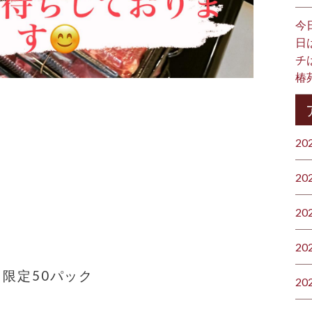
今
日
チ
椿
20
20
20
20
 限定50パック
20