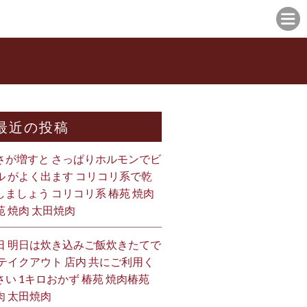
最近の投稿
さが増すと さっぱりホルモンでビ
ル がよく出ます コリコリ系で乾
しましょう コリコリ系 椿苑 焼肉
苑 焼肉 太田焼肉
日 明日は炊き込みご飯炊きたてで
 テイクアウト 店内 共にご利用く
さい 1キロおかず 椿苑 焼肉椿苑
肉 太田焼肉