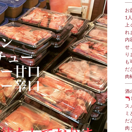
お
1
上
れ
内
せ
り
も
だ
肉
酒
ス
ミ
だ
肉