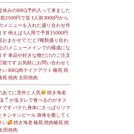
盆休みのBBQ予約入って来ました
人前2500円で並 1人前3000円から
 のメニューを入れた盛り合わせ作
ます 例えば 5人用で予算15000円
容おまかせで だと7種類盛り合わ
 上のメニューメインでの構成にな
ます 単品や好きな物だけのご注文
可能です お気軽にお問い合わせく
さい BBQ肉テイクアウト 椿苑 焼
椿苑 焼肉 太田焼肉
のあてに意外と人気
焼き海老
塩
か塩ダレで食べるのがオス
メです バテた身体にさっぱりツマ
とキンキンビール 身体を癒してく
さい
焼き海老 椿苑 焼肉椿苑 焼
 太田焼肉