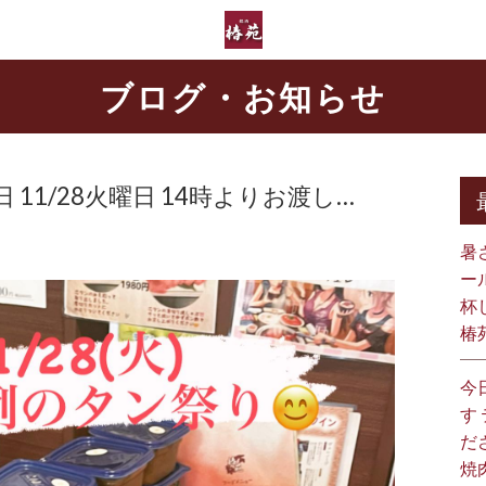
ブログ・お知らせ
 11/28火曜日 14時よりお渡し…
暑
ー
杯
椿
今
す
だ
焼