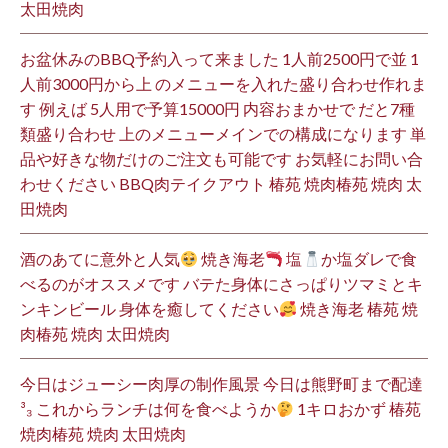
太田焼肉
お盆休みのBBQ予約入って来ました 1人前2500円で並 1
人前3000円から上 のメニューを入れた盛り合わせ作れま
す 例えば 5人用で予算15000円 内容おまかせで だと7種
類盛り合わせ 上のメニューメインでの構成になります 単
品や好きな物だけのご注文も可能です お気軽にお問い合
わせください BBQ肉テイクアウト 椿苑 焼肉椿苑 焼肉 太
田焼肉
酒のあてに意外と人気
焼き海老
塩
か塩ダレで食
べるのがオススメです バテた身体にさっぱりツマミとキ
ンキンビール 身体を癒してください
焼き海老 椿苑 焼
肉椿苑 焼肉 太田焼肉
今日はジューシー肉厚の制作風景 今日は熊野町まで配達
³₃ これからランチは何を食べようか
1キロおかず 椿苑
焼肉椿苑 焼肉 太田焼肉