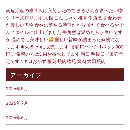
南魚沼産の椎茸沢山入荷したので まるさんが食べたい物
シリーズ作ります 大根 こんにゃく 椎茸 牛角煮 を合わせ
た優しい煮物 食欲の落ちる時期だから 冷たく食べるおで
んスタイルに仕上げました 牛角煮は温めた方が良いです
が 温めても美味しい
優しい旨味が詰まった煮物にな
ります 4(火)5(水)に販売します 限定10パック 1パック800
円 ご希望の方はDMお待ちしてます 明日 明後日で販売予
定です 1キロおかず 椿苑 焼肉椿苑 焼肉 太田焼肉
アーカイブ
2026年8月
2026年7月
2026年6月