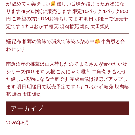
が 温めても美味しい
優しい旨味が詰まった煮物にな
ります 4(火)5(水)に販売します 限定10パック 1パック800
円 ご希望の方はDMお待ちしてます 明日 明後日で販売予
定です 1キロおかず 椿苑 焼肉椿苑 焼肉 太田焼肉
鰹 昆布 椎茸の旨味で弱火で味染み染み中
牛角煮と合
わせます
南魚沼産の椎茸沢山入荷したので まるさんが食べたい物
シリーズ作ります 大根 こんにゃく 椎茸 牛角煮 を合わせ
た優しい煮物になる予定です 完成画像は後ほどアップし
ます 明日 明後日で販売予定です 1キロおかず 椿苑 焼肉椿
苑 焼肉 太田焼肉
アーカイブ
2026年8月