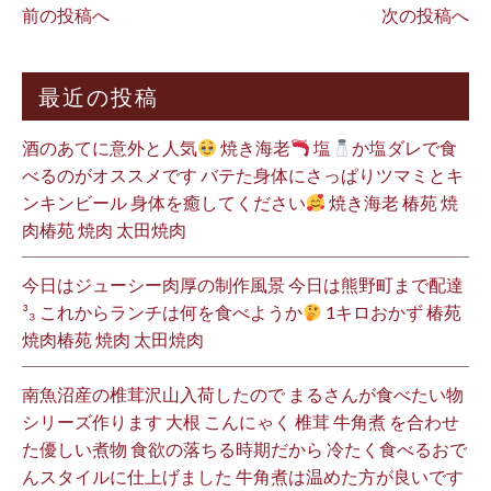
前の投稿へ
次の投稿へ
最近の投稿
酒のあてに意外と人気
焼き海老
塩
か塩ダレで食
べるのがオススメです バテた身体にさっぱりツマミとキ
ンキンビール 身体を癒してください
焼き海老 椿苑 焼
肉椿苑 焼肉 太田焼肉
今日はジューシー肉厚の制作風景 今日は熊野町まで配達
³₃ これからランチは何を食べようか
1キロおかず 椿苑
焼肉椿苑 焼肉 太田焼肉
南魚沼産の椎茸沢山入荷したので まるさんが食べたい物
シリーズ作ります 大根 こんにゃく 椎茸 牛角煮 を合わせ
た優しい煮物 食欲の落ちる時期だから 冷たく食べるおで
んスタイルに仕上げました 牛角煮は温めた方が良いです