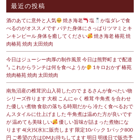
最近の投稿
酒のあてに意外と人気
焼き海老
塩
か塩ダレで食
べるのがオススメです バテた身体にさっぱりツマミとキ
ンキンビール 身体を癒してください
焼き海老 椿苑 焼
肉椿苑 焼肉 太田焼肉
今日はジューシー肉厚の制作風景 今日は熊野町まで配達
³₃ これからランチは何を食べようか
1キロおかず 椿苑
焼肉椿苑 焼肉 太田焼肉
南魚沼産の椎茸沢山入荷したので まるさんが食べたい物
シリーズ作ります 大根 こんにゃく 椎茸 牛角煮 を合わせ
た優しい煮物 食欲の落ちる時期だから 冷たく食べるおで
んスタイルに仕上げました 牛角煮は温めた方が良いです
が 温めても美味しい
優しい旨味が詰まった煮物にな
ります 4(火)5(水)に販売します 限定10パック 1パック800
円 ご希望の方はDMお待ちしてます 明日 明後日で販売予