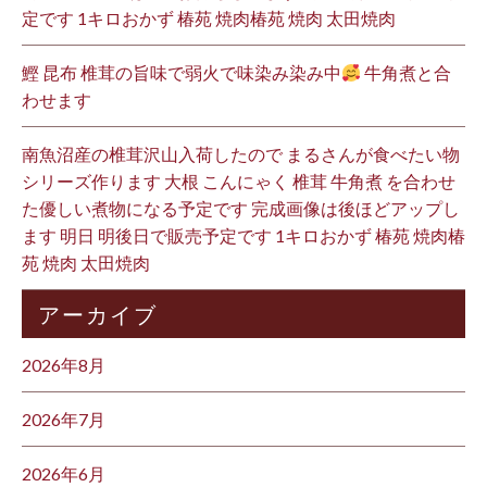
定です 1キロおかず 椿苑 焼肉椿苑 焼肉 太田焼肉
鰹 昆布 椎茸の旨味で弱火で味染み染み中
牛角煮と合
わせます
南魚沼産の椎茸沢山入荷したので まるさんが食べたい物
シリーズ作ります 大根 こんにゃく 椎茸 牛角煮 を合わせ
た優しい煮物になる予定です 完成画像は後ほどアップし
ます 明日 明後日で販売予定です 1キロおかず 椿苑 焼肉椿
苑 焼肉 太田焼肉
アーカイブ
2026年8月
2026年7月
2026年6月