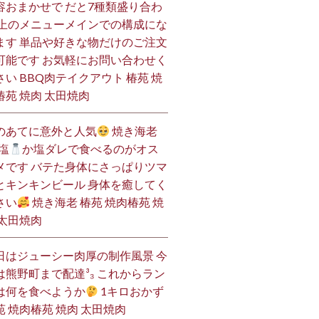
容おまかせで だと7種類盛り合わ
 上のメニューメインでの構成にな
ます 単品や好きな物だけのご注文
可能です お気軽にお問い合わせく
さい BBQ肉テイクアウト 椿苑 焼
椿苑 焼肉 太田焼肉
のあてに意外と人気
焼き海老
塩
か塩ダレで食べるのがオス
メです バテた身体にさっぱりツマ
とキンキンビール 身体を癒してく
さい
焼き海老 椿苑 焼肉椿苑 焼
 太田焼肉
日はジューシー肉厚の制作風景 今
は熊野町まで配達³₃ これからラン
は何を食べようか
1キロおかず
苑 焼肉椿苑 焼肉 太田焼肉