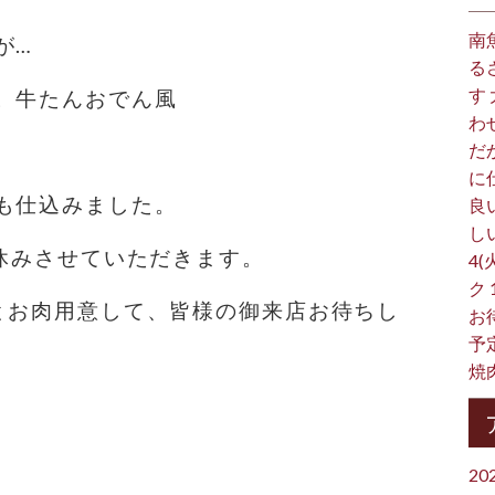
南
が…
る
す
。牛たんおでん風
わ
だ
に
も仕込みました。
良
し
お休みさせていただきます。
4(
ク
理とお肉用意して、皆様の御来店お待ちし
お
予
焼
20