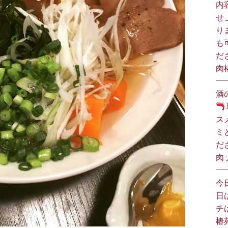
内
せ
り
も
だ
肉
酒
ス
ミ
だ
肉
今
日
チ
椿