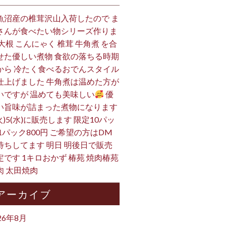
魚沼産の椎茸沢山入荷したので ま
さんが食べたい物シリーズ作りま
 大根 こんにゃく 椎茸 牛角煮 を合
せた優しい煮物 食欲の落ちる時期
から 冷たく食べるおでんスタイル
仕上げました 牛角煮は温めた方が
いですが 温めても美味しい
優
い旨味が詰まった煮物になります
火)5(水)に販売します 限定10パッ
 1パック800円 ご希望の方はDM
待ちしてます 明日 明後日で販売
定です 1キロおかず 椿苑 焼肉椿苑
肉 太田焼肉
アーカイブ
26年8月