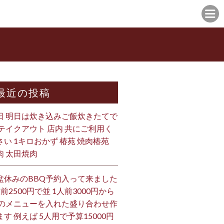
最近の投稿
日 明日は炊き込みご飯炊きたてで
 テイクアウト 店内 共にご利用く
さい 1キロおかず 椿苑 焼肉椿苑
肉 太田焼肉
盆休みのBBQ予約入って来ました
人前2500円で並 1人前3000円から
 のメニューを入れた盛り合わせ作
ます 例えば 5人用で予算15000円