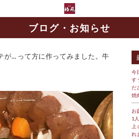
ブログ・お知らせ
が... って方に作ってみました。牛
今
す
だ
焼
お
1
上
れ