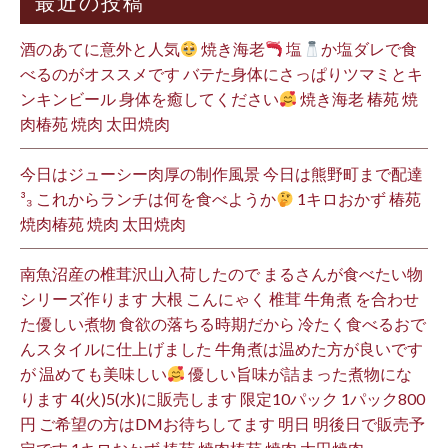
最近の投稿
酒のあてに意外と人気
焼き海老
塩
か塩ダレで食
べるのがオススメです バテた身体にさっぱりツマミとキ
ンキンビール 身体を癒してください
焼き海老 椿苑 焼
肉椿苑 焼肉 太田焼肉
今日はジューシー肉厚の制作風景 今日は熊野町まで配達
³₃ これからランチは何を食べようか
1キロおかず 椿苑
焼肉椿苑 焼肉 太田焼肉
南魚沼産の椎茸沢山入荷したので まるさんが食べたい物
シリーズ作ります 大根 こんにゃく 椎茸 牛角煮 を合わせ
た優しい煮物 食欲の落ちる時期だから 冷たく食べるおで
んスタイルに仕上げました 牛角煮は温めた方が良いです
が 温めても美味しい
優しい旨味が詰まった煮物にな
ります 4(火)5(水)に販売します 限定10パック 1パック800
円 ご希望の方はDMお待ちしてます 明日 明後日で販売予