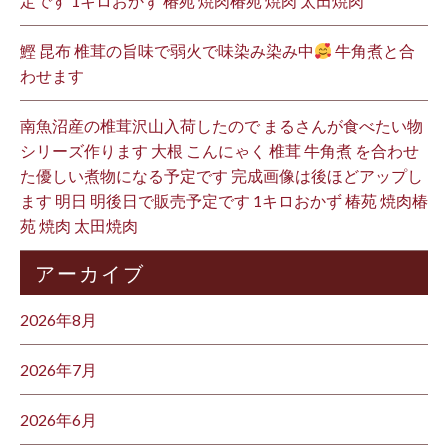
定です 1キロおかず 椿苑 焼肉椿苑 焼肉 太田焼肉
鰹 昆布 椎茸の旨味で弱火で味染み染み中
牛角煮と合
わせます
南魚沼産の椎茸沢山入荷したので まるさんが食べたい物
シリーズ作ります 大根 こんにゃく 椎茸 牛角煮 を合わせ
た優しい煮物になる予定です 完成画像は後ほどアップし
ます 明日 明後日で販売予定です 1キロおかず 椿苑 焼肉椿
苑 焼肉 太田焼肉
アーカイブ
2026年8月
2026年7月
2026年6月