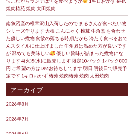
³₃ これからランチは何を食べようか
1キロおかず 椿苑
焼肉椿苑 焼肉 太田焼肉
南魚沼産の椎茸沢山入荷したので まるさんが食べたい物
シリーズ作ります 大根 こんにゃく 椎茸 牛角煮 を合わせ
た優しい煮物 食欲の落ちる時期だから 冷たく食べるおで
んスタイルに仕上げました 牛角煮は温めた方が良いです
が 温めても美味しい
優しい旨味が詰まった煮物にな
ります 4(火)5(水)に販売します 限定10パック 1パック800
円 ご希望の方はDMお待ちしてます 明日 明後日で販売予
定です 1キロおかず 椿苑 焼肉椿苑 焼肉 太田焼肉
アーカイブ
2026年8月
2026年7月
2026年6月