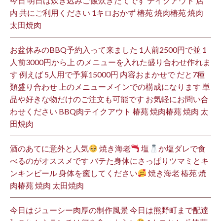
今日 明日は炊き込みご飯炊きたてです テイクアウト 店
内 共にご利用ください 1キロおかず 椿苑 焼肉椿苑 焼肉
太田焼肉
お盆休みのBBQ予約入って来ました 1人前2500円で並 1
人前3000円から上 のメニューを入れた盛り合わせ作れま
す 例えば 5人用で予算15000円 内容おまかせで だと7種
類盛り合わせ 上のメニューメインでの構成になります 単
品や好きな物だけのご注文も可能です お気軽にお問い合
わせください BBQ肉テイクアウト 椿苑 焼肉椿苑 焼肉 太
田焼肉
酒のあてに意外と人気
焼き海老
塩
か塩ダレで食
べるのがオススメです バテた身体にさっぱりツマミとキ
ンキンビール 身体を癒してください
焼き海老 椿苑 焼
肉椿苑 焼肉 太田焼肉
今日はジューシー肉厚の制作風景 今日は熊野町まで配達