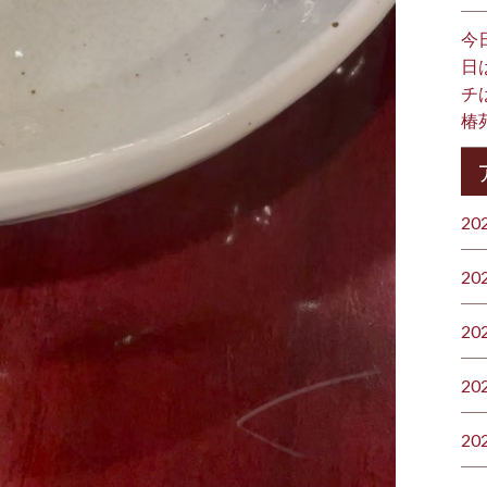
今
日
チ
椿
20
20
20
20
20