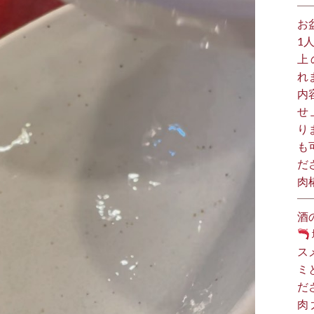
お
1
上
れ
内
せ
り
も
だ
肉
酒
ス
ミ
だ
肉