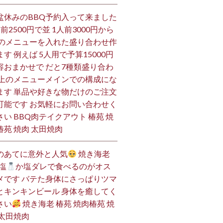
盆休みのBBQ予約入って来ました
人前2500円で並 1人前3000円から
 のメニューを入れた盛り合わせ作
ます 例えば 5人用で予算15000円
容おまかせで だと7種類盛り合わ
 上のメニューメインでの構成にな
ます 単品や好きな物だけのご注文
可能です お気軽にお問い合わせく
さい BBQ肉テイクアウト 椿苑 焼
椿苑 焼肉 太田焼肉
のあてに意外と人気
焼き海老
塩
か塩ダレで食べるのがオス
メです バテた身体にさっぱりツマ
とキンキンビール 身体を癒してく
さい
焼き海老 椿苑 焼肉椿苑 焼
 太田焼肉