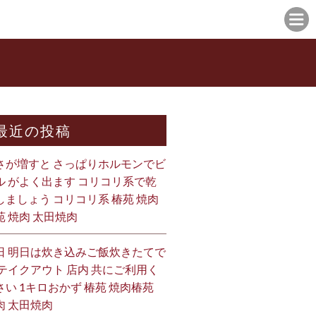
最近の投稿
さが増すと さっぱりホルモンでビ
ル がよく出ます コリコリ系で乾
しましょう コリコリ系 椿苑 焼肉
苑 焼肉 太田焼肉
日 明日は炊き込みご飯炊きたてで
 テイクアウト 店内 共にご利用く
さい 1キロおかず 椿苑 焼肉椿苑
肉 太田焼肉