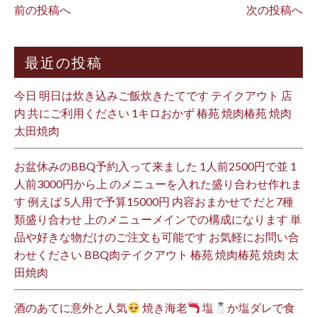
前の投稿へ
次の投稿へ
最近の投稿
今日 明日は炊き込みご飯炊きたてです テイクアウト 店
内 共にご利用ください 1キロおかず 椿苑 焼肉椿苑 焼肉
太田焼肉
お盆休みのBBQ予約入って来ました 1人前2500円で並 1
人前3000円から上 のメニューを入れた盛り合わせ作れま
す 例えば 5人用で予算15000円 内容おまかせで だと7種
類盛り合わせ 上のメニューメインでの構成になります 単
品や好きな物だけのご注文も可能です お気軽にお問い合
わせください BBQ肉テイクアウト 椿苑 焼肉椿苑 焼肉 太
田焼肉
酒のあてに意外と人気
焼き海老
塩
か塩ダレで食