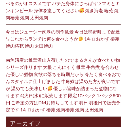
べるのがオススメです バテた身体にさっぱりツマミとキ
ンキンビール 身体を癒してください
焼き海老 椿苑 焼
肉椿苑 焼肉 太田焼肉
今日はジューシー肉厚の制作風景 今日は熊野町まで配達
³₃ これからランチは何を食べようか
1キロおかず 椿苑
焼肉椿苑 焼肉 太田焼肉
南魚沼産の椎茸沢山入荷したので まるさんが食べたい物
シリーズ作ります 大根 こんにゃく 椎茸 牛角煮 を合わせ
た優しい煮物 食欲の落ちる時期だから 冷たく食べるおで
んスタイルに仕上げました 牛角煮は温めた方が良いです
が 温めても美味しい
優しい旨味が詰まった煮物にな
ります 4(火)5(水)に販売します 限定10パック 1パック800
円 ご希望の方はDMお待ちしてます 明日 明後日で販売予
定です 1キロおかず 椿苑 焼肉椿苑 焼肉 太田焼肉
アーカイブ