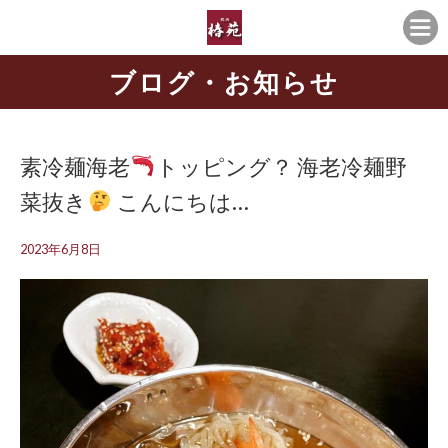
ブログ・お知らせ
素冷麺海老
トッピング？ 海老冷麺野
菜抜き
こんにちは
…
2023年6月8日