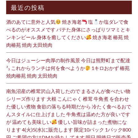
最近の投稿
酒のあてに意外と人気
焼き海老
塩
か塩ダレで食
べるのがオススメです バテた身体にさっぱりツマミとキ
ンキンビール 身体を癒してください
焼き海老 椿苑 焼
肉椿苑 焼肉 太田焼肉
今日はジューシー肉厚の制作風景 今日は熊野町まで配達
³₃ これからランチは何を食べようか
1キロおかず 椿苑
焼肉椿苑 焼肉 太田焼肉
南魚沼産の椎茸沢山入荷したので まるさんが食べたい物
シリーズ作ります 大根 こんにゃく 椎茸 牛角煮 を合わせ
た優しい煮物 食欲の落ちる時期だから 冷たく食べるおで
んスタイルに仕上げました 牛角煮は温めた方が良いです
が 温めても美味しい
優しい旨味が詰まった煮物にな
ります 4(火)5(水)に販売します 限定10パック 1パック800
円 ご希望の方はDMお待ちしてます 明日 明後日で販売予