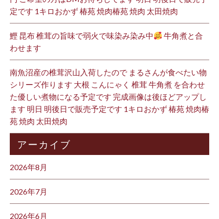
定です 1キロおかず 椿苑 焼肉椿苑 焼肉 太田焼肉
鰹 昆布 椎茸の旨味で弱火で味染み染み中
牛角煮と合
わせます
南魚沼産の椎茸沢山入荷したので まるさんが食べたい物
シリーズ作ります 大根 こんにゃく 椎茸 牛角煮 を合わせ
た優しい煮物になる予定です 完成画像は後ほどアップし
ます 明日 明後日で販売予定です 1キロおかず 椿苑 焼肉椿
苑 焼肉 太田焼肉
アーカイブ
2026年8月
2026年7月
2026年6月