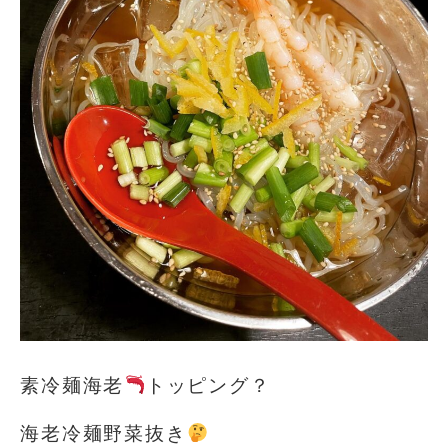
素冷麺海老
トッピング？
海老冷麺野菜抜き
️