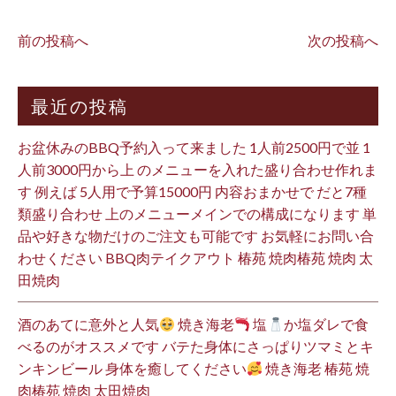
前の投稿へ
次の投稿へ
最近の投稿
お盆休みのBBQ予約入って来ました 1人前2500円で並 1
人前3000円から上 のメニューを入れた盛り合わせ作れま
す 例えば 5人用で予算15000円 内容おまかせで だと7種
類盛り合わせ 上のメニューメインでの構成になります 単
品や好きな物だけのご注文も可能です お気軽にお問い合
わせください BBQ肉テイクアウト 椿苑 焼肉椿苑 焼肉 太
田焼肉
酒のあてに意外と人気
焼き海老
塩
か塩ダレで食
べるのがオススメです バテた身体にさっぱりツマミとキ
ンキンビール 身体を癒してください
焼き海老 椿苑 焼
肉椿苑 焼肉 太田焼肉