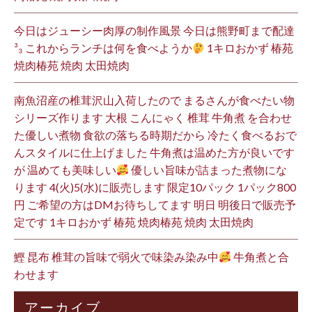
今日はジューシー肉厚の制作風景 今日は熊野町まで配達
³₃ これからランチは何を食べようか
1キロおかず 椿苑
焼肉椿苑 焼肉 太田焼肉
南魚沼産の椎茸沢山入荷したので まるさんが食べたい物
シリーズ作ります 大根 こんにゃく 椎茸 牛角煮 を合わせ
た優しい煮物 食欲の落ちる時期だから 冷たく食べるおで
んスタイルに仕上げました 牛角煮は温めた方が良いです
が 温めても美味しい
優しい旨味が詰まった煮物にな
ります 4(火)5(水)に販売します 限定10パック 1パック800
円 ご希望の方はDMお待ちしてます 明日 明後日で販売予
定です 1キロおかず 椿苑 焼肉椿苑 焼肉 太田焼肉
鰹 昆布 椎茸の旨味で弱火で味染み染み中
牛角煮と合
わせます
アーカイブ