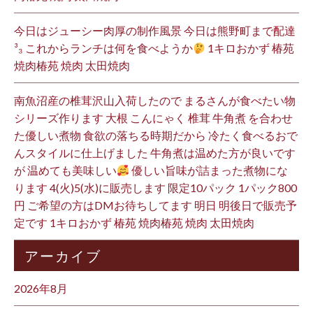
今日はジューシー肉厚の制作風景 今日は熊野町まで配達
³₃ これからランチは何を食べようか
1キロおかず 椿苑
焼肉椿苑 焼肉 太田焼肉
南魚沼産の椎茸沢山入荷したので まるさんが食べたい物
シリーズ作ります 大根 こんにゃく 椎茸 牛角煮 を合わせ
た優しい煮物 食欲の落ちる時期だから 冷たく食べるおで
んスタイルに仕上げました 牛角煮は温めた方が良いです
が 温めても美味しい
優しい旨味が詰まった煮物にな
ります 4(火)5(水)に販売します 限定10パック 1パック800
円 ご希望の方はDMお待ちしてます 明日 明後日で販売予
定です 1キロおかず 椿苑 焼肉椿苑 焼肉 太田焼肉
アーカイブ
2026年8月