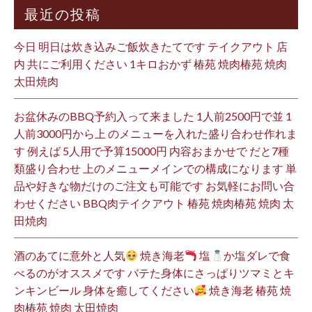
最近の投稿
今日 明日は炊き込みご飯炊きたてです テイクアウト 店
内 共にご利用ください 1キロおかず 椿苑 焼肉椿苑 焼肉
太田焼肉
お盆休みのBBQ予約入って来ました 1人前2500円で並 1
人前3000円から上 のメニューを入れた盛り合わせ作れま
す 例えば 5人用で予算15000円 内容おまかせで だと7種
類盛り合わせ 上のメニューメインでの構成になります 単
品や好きな物だけのご注文も可能です お気軽にお問い合
わせください BBQ肉テイクアウト 椿苑 焼肉椿苑 焼肉 太
田焼肉
酒のあてに意外と人気
焼き海老
塩
か塩ダレで食
べるのがオススメです バテた身体にさっぱりツマミとキ
ンキンビール 身体を癒してください
焼き海老 椿苑 焼
肉椿苑 焼肉 太田焼肉